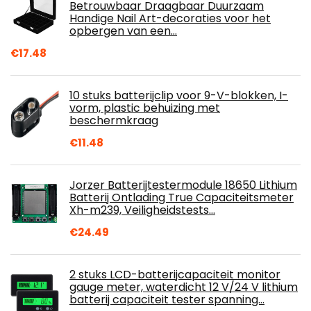
Betrouwbaar Draagbaar Duurzaam
Handige Nail Art-decoraties voor het
opbergen van een…
€
17.48
10 stuks batterijclip voor 9-V-blokken, I-
vorm, plastic behuizing met
beschermkraag
€
11.48
Jorzer Batterijtestermodule 18650 Lithium
Batterij Ontlading True Capaciteitsmeter
Xh-m239, Veiligheidstests…
€
24.49
2 stuks LCD-batterijcapaciteit monitor
gauge meter, waterdicht 12 V/24 V lithium
batterij capaciteit tester spanning…