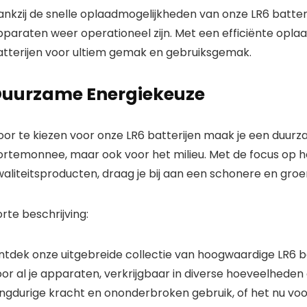
nkzij de snelle oplaadmogelijkheden van onze LR6 batteri
pparaten weer operationeel zijn. Met een efficiënte opla
atterijen voor ultiem gemak en gebruiksgemak.
uurzame Energiekeuze
or te kiezen voor onze LR6 batterijen maak je een duurza
ortemonnee, maar ook voor het milieu. Met de focus op 
waliteitsproducten, draag je bij aan een schonere en gro
rte beschrijving:
ntdek onze uitgebreide collectie van hoogwaardige LR6 ba
or al je apparaten, verkrijgbaar in diverse hoeveelheden
ngdurige kracht en ononderbroken gebruik, of het nu voor z