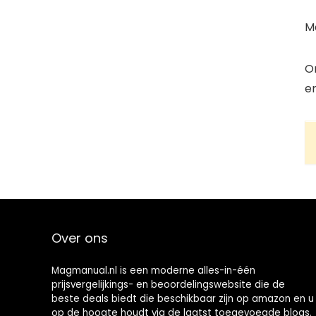
Me
O
er
Over ons
Magmanual.nl is een moderne alles-in-één
prijsvergelijkings- en beoordelingswebsite die de
beste deals biedt die beschikbaar zijn op amazon en u
op de hoogte houdt via de laatst toegevoegde blogs.