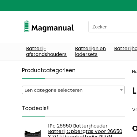
Search
for:
Batterij-
Batterijen en
Batterijh
afstandshouders
ladersets
Productcategorieën
H
L
Een categorie selecteren
Topdeals!!
Vo
1Pc 26650 Batterijhouder
O
Batterij Opbergtas Voor 26650
3.7V Lithiumbatterij - PLMN