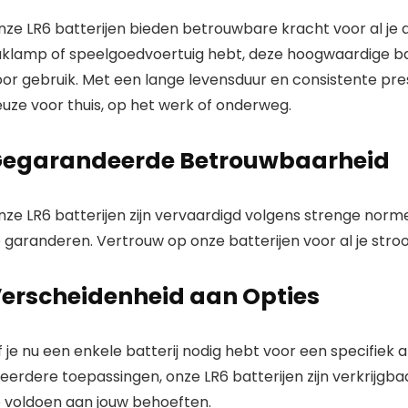
nze LR6 batterijen
bieden betrouwbare kracht voor al je a
aklamp of speelgoedvoertuig hebt, deze
hoogwaardige
ba
or gebruik. Met een lange levensduur en consistente prest
uze voor thuis, op het werk of onderweg.
egarandeerde Betrouwbaarheid
nze LR6 batterijen
zijn vervaardigd volgens strenge norm
e garanderen. Vertrouw op onze batterijen voor al je str
erscheidenheid aan Opties
 je nu een enkele batterij nodig hebt voor een specifiek
eerdere toepassingen,
onze LR6 batterijen
zijn verkrijgb
e voldoen aan jouw behoeften.