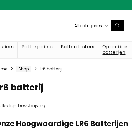
All categories
ouders
Batterijladers
Batterijtesters
Oplaadbare
batterijen
ome
Shop
Lr6 batterij
r6 batterij
lledige beschrijving:
nze Hoogwaardige LR6 Batterijen