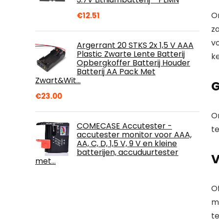
O
€
12.51
z
vo
Argerrant 20 STKS 2x 1,5 V AAA
Plastic Zwarte Lente Batterij
ke
Opbergkoffer Batterij Houder
Batterij AA Pack Met
Zwart&Wit…
G
€
23.00
O
COMECASE Accutester -
t
accutester monitor voor AAA,
AA, C, D, 1,5 V, 9 V en kleine
batterijen, accuduurtester
V
met…
Of
m
t