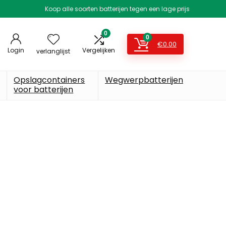
Koop alle soorten batterijen tegen een lage prijs
0
0
€
0.00
Login
Vergelijken
verlanglijst
Opslagcontainers
Wegwerpbatterijen
voor batterijen