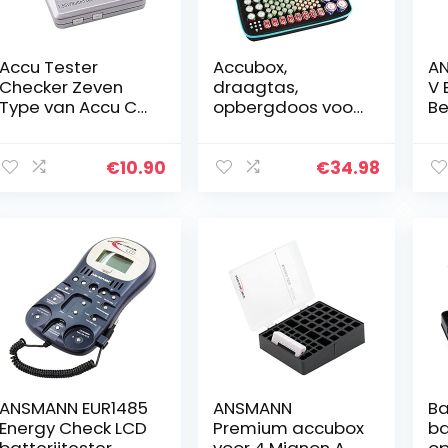
Accu Tester
Accubox,
AN
Checker Zeven
draagtas,
V 
Type van Accu C
opbergdoos voor
Be
AA AAA D N 9V
batterijorganizer
A
(6F22) en 1.55V
met batterijtester
An
Batterijen
(BT168),
Op
€
10.90
€
34.98
tashouder voor
Te
220+ batterijen…
Mo
ANSMANN EUR1485
ANSMANN
Ba
Energy Check LCD
Premium accubox
ba
batterijtester,
voor 4 Mignon AA
op