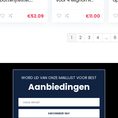
betrouwbaar
of Micro AAA
be
professioneel
batterijen en
ba
testapparaat
batterijen –
ve
€
52.09
€
11.00
met digitale
bewaardoos ter
gr
weergave voor…
bescherming en
AA
transport…
e
1
2
3
4
…
6
WORD LID VAN ONZE MAILLIJST VOOR BEST
Aanbiedingen