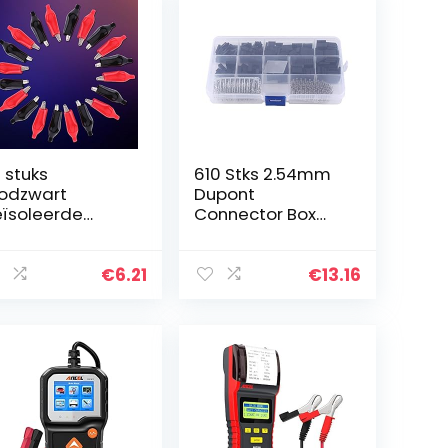
 stuks
610 Stks 2.54mm
odzwart
Dupont
ïsoleerde
Connector Box
okodillenklemm
Man Vrouw
, plastic laarzen
Jumper Head
ecoate
Crimp Connector
€
6.21
€
13.16
stsonde
etalen
okodillenklemm
n…