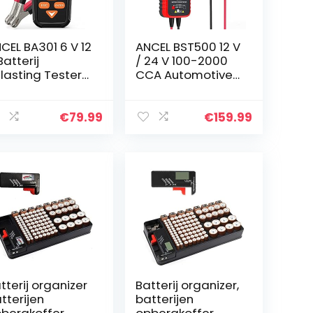
CEL BA301 6 V 12
ANCEL BST500 12 V
Batterij
/ 24 V 100-2000
lasting Tester
CCA Automotive
uto Dynamo
Accutester
alyzer Starten
Voertuigdiagnos
laden Systeem
e en
€
79.99
€
159.99
st Tool voor
Laadvermogen
torfiets…
van de
Lichtmachine…
tterij organizer
Batterij organizer,
tterijen
batterijen
bergkoffer
opbergkoffer