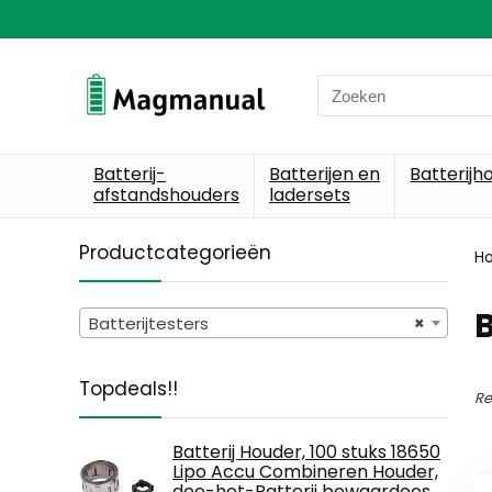
Search
for:
Batterij-
Batterijen en
Batterijh
afstandshouders
ladersets
Productcategorieën
H
B
Batterijtesters
×
Topdeals!!
Re
Batterij Houder, 100 stuks 18650
Lipo Accu Combineren Houder,
doe-het-Batterij bewaardoos