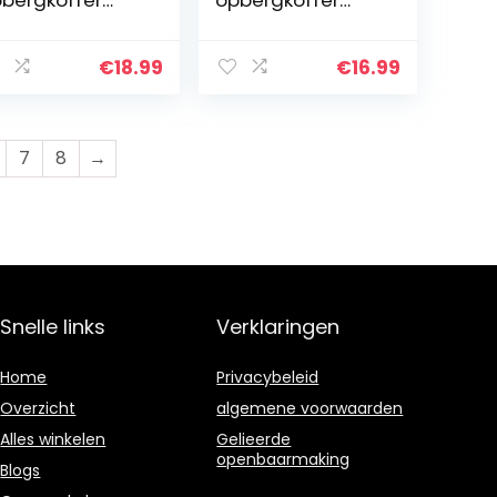
vat 110
bevat 110
tterijen van
batterijen van
rschillende
verschillende
€
18.99
€
16.99
oottesleuf voor
groottesleuf voor
A, AA, 9V, C, D
AAA, AA, 9V, C, D…
n…
7
8
→
Snelle links
Verklaringen
Home
Privacybeleid
Overzicht
algemene voorwaarden
Alles winkelen
Gelieerde
openbaarmaking
Blogs