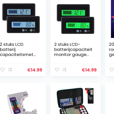
2 stuks LCD
2 stuks LCD-
20
batterij
batterijcapaciteit
ro
capaciteitsmeter,
monitor gauge
ge
waterdichte
meter, waterdicht
kr
12V/24V/36V/48V
12 V/24 V lithium
en
loodaccu
batterij
g
€
14.99
€
14.99
statusindicator,
capaciteit tester
te
lithium batterij…
spanning…
m
kr
e