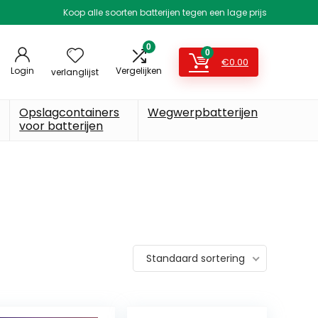
Koop alle soorten batterijen tegen een lage prijs
0
0
€
0.00
Login
Vergelijken
verlanglijst
Opslagcontainers
Wegwerpbatterijen
voor batterijen
Standaard sortering