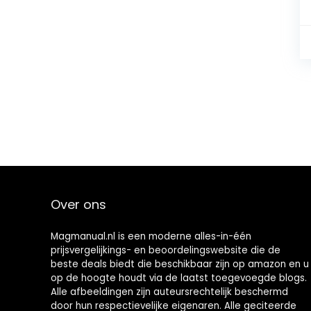
Over ons
Magmanual.nl is een moderne alles-in-één
prijsvergelijkings- en beoordelingswebsite die de
beste deals biedt die beschikbaar zijn op amazon en u
op de hoogte houdt via de laatst toegevoegde blogs.
Alle afbeeldingen zijn auteursrechtelijk beschermd
door hun respectievelijke eigenaren. Alle geciteerde