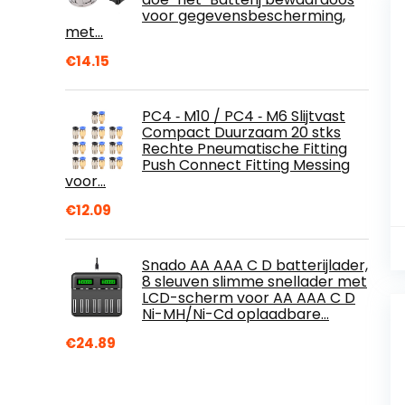
voor gegevensbescherming,
met…
€
14.15
PC4 ‑ M10 / PC4 ‑ M6 Slijtvast
Compact Duurzaam 20 stks
Rechte Pneumatische Fitting
Push Connect Fitting Messing
voor…
€
12.09
Snado AA AAA C D batterijlader,
8 sleuven slimme snellader met
LCD-scherm voor AA AAA C D
Ni-MH/Ni-Cd oplaadbare…
€
24.89