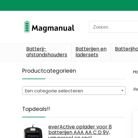
Search
for:
Batterij-
Batterijen en
Batterijh
afstandshouders
ladersets
Productcategorieën
H
Re
Een categorie selecteren
Topdeals!!
everActive oplader voor 8
batterijen AAA AA C D 9V,
universeel en snel,