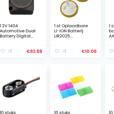
1 2V 140A
1 st Oplaadbare
1 
Automotive Dual
LI-ION Batterij
ba
Battery Digital
LIR2025
AA
Isolator Voltage
Compatibel met
aa
Sensitive Relais 12
B-M-W Sleutel
ba
V Bescherming
FOB 3 5 7 Serie
aa
€
92.68
€
10.06
Voltage Split
E46 E39
ba
Charge Relay…
V 
op
10 stuks
10 stuks
10