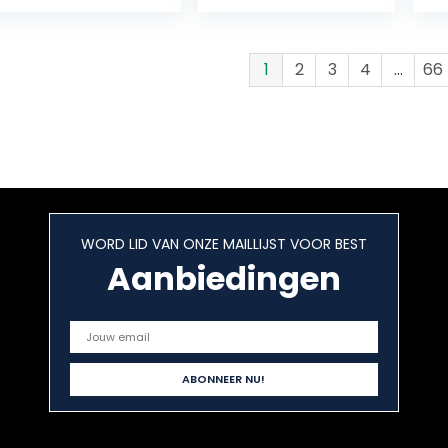
18.4mm / 0.7 inch
Trillingen Plastic
Case Box…
1
2
3
4
…
66
WORD LID VAN ONZE MAILLIJST VOOR BEST
Aanbiedingen