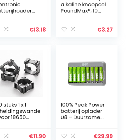
ntronic
alkaline knoopcel
tterijhouder
PoundMax®, 10
or 3x Micro AAA
stuks (1 stuk)
esloten
huizing met
€
13.18
€
3.27
hakelaar)
0 stuks 1 x 1
100% Peak Power
heidingswande
batterij oplader
voor 18650
U8 – Duurzame
tterijhouder
Keuze – USB
or de montage
batterijlader incl.
n accupacks
oplaadbare
€
11.90
€
29.99