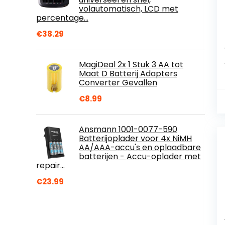
volautomatisch, LCD met
percentage…
€
38.29
MagiDeal 2x 1 Stuk 3 AA tot
Maat D Batterij Adapters
Converter Gevallen
€
8.99
Ansmann 1001-0077-590
Batterijoplader voor 4x NiMH
AA/AAA-accu's en oplaadbare
batterijen - Accu-oplader met
repair…
€
23.99