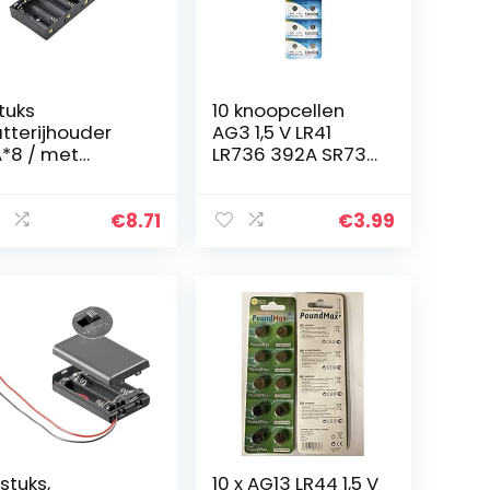
stuks
10 knoopcellen
tterijhouder
AG3 1,5 V LR41
*8 / met
LR736 392A SR736
nsluitkabel
SG3
tterijhouder
*8 /
€
8.71
€
3.99
tterijhouder 12
/ 1,5 V * 12 LR6
bergbox…
 stuks,
10 x AG13 LR44 1,5 V