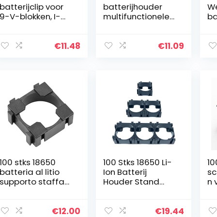
batterijclip voor
batterijhouder
We
9-V-blokken, I-
multifunctionele
ba
vorm, plastic
transparante
vo
behuizing met
hard plastic
(g
beschermkraag
batterij
be
€
11.48
€
11.09
opbergdoos voor
sc
aa/aaa batterij
100 stks 18650
100 Stks 18650 Li-
10
batteria al litio
Ion Batterij
sc
supporto staffa
Houder Stand
n 
supporto
Cilindrische
ba
cilindrico per
Batterij Beugel
vo
batteria fai da te,
Veiligheid Anti
va
€
12.00
€
19.44