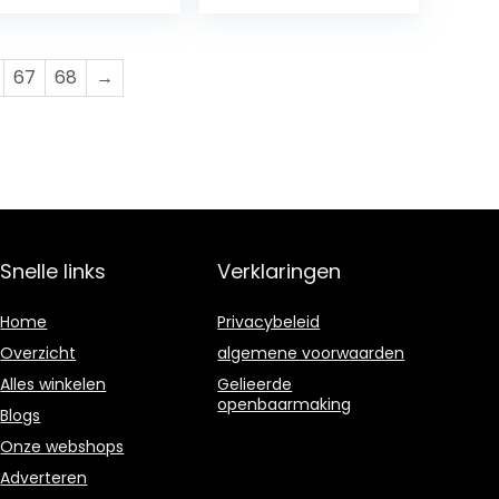
batterijen NiMH
batterij 4 x…
67
68
→
Snelle links
Verklaringen
Home
Privacybeleid
Overzicht
algemene voorwaarden
Alles winkelen
Gelieerde
openbaarmaking
Blogs
Onze webshops
Adverteren