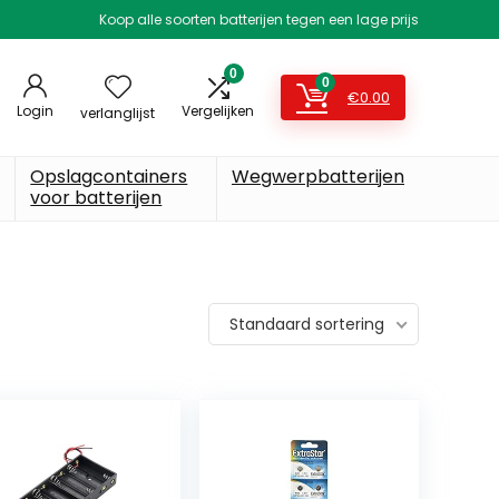
Koop alle soorten batterijen tegen een lage prijs
0
0
€
0.00
Login
Vergelijken
verlanglijst
Opslagcontainers
Wegwerpbatterijen
voor batterijen
Standaard sortering