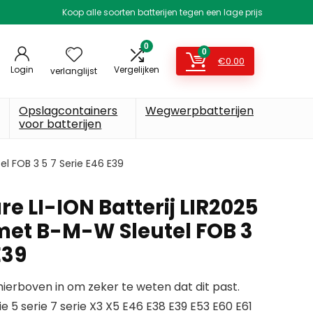
Koop alle soorten batterijen tegen een lage prijs
0
0
€
0.00
Login
Vergelijken
verlanglijst
Opslagcontainers
Wegwerpbatterijen
voor batterijen
el FOB 3 5 7 Serie E46 E39
re LI-ION Batterij LIR2025
et B-M-W Sleutel FOB 3
E39
erboven in om zeker te weten dat dit past.
e 5 serie 7 serie X3 X5 E46 E38 E39 E53 E60 E61