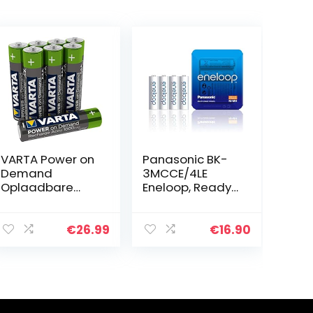
VARTA Power on
Panasonic BK-
Demand
3MCCE/4LE
Oplaadbare
Eneloop, Ready-
Batterijen,
to-Use Ni-MH
Ready2Use
accu, AA Mignon,
Voorgeladen
verpakking als
€
26.99
€
16.90
AAA Micro 1000
opbergtas, min.
mAh Ni-Mh Accu,
1900 mAh, 2100…
Oplaadbaar
Zonder…