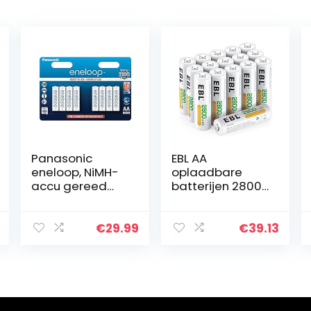
Panasonic
EBL AA
eneloop, NiMH-
oplaadbare
accu gereed
batterijen 2800
voor gebruik, AA
mAh 16 stuks
mignon,
(type Ni-MH,
verpakking van
geringe
€
29.99
€
39.13
8, 1900 mAh,
zelfontlading,
2100 laadcycli,
voorgeladen) –
met hoog…
batterijen AA…