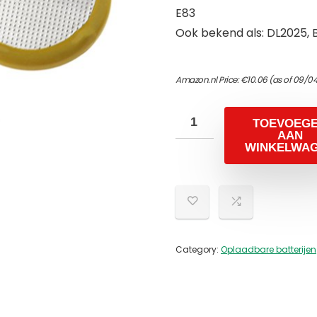
E83
Ook bekend als: DL2025, B
Amazon.nl Price:
€
10.06
(as of 09/0
TOEVOEG
AAN
WINKELWA
Category:
Oplaadbare batterijen