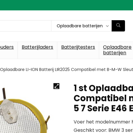
Oplaadbare batterijen
ouders
Batterijladers
Batterijtesters
Oplaadbare
batterijen
t Oplaadbare LI-ION Batterij LIR2025 Compatibel met B-M-W Sleut
1 st Oplaadba
Compatibel m
5 7 Serie E46 
Voer het modelnummer hi
Geschikt voor: BMW 3 seri