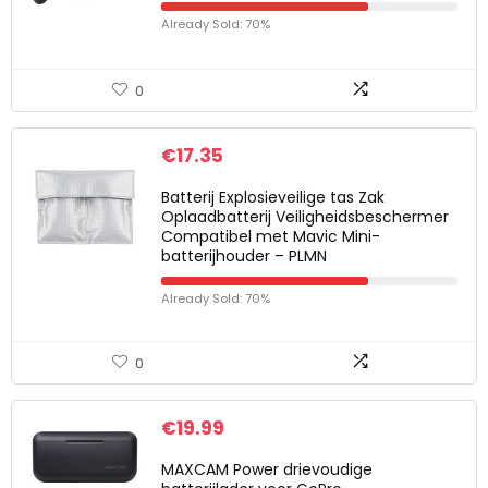
Already Sold: 70%
0
€
17.35
Batterij Explosieveilige tas Zak
Oplaadbatterij Veiligheidsbeschermer
Compatibel met Mavic Mini-
batterijhouder – PLMN
Already Sold: 70%
0
€
19.99
MAXCAM Power drievoudige