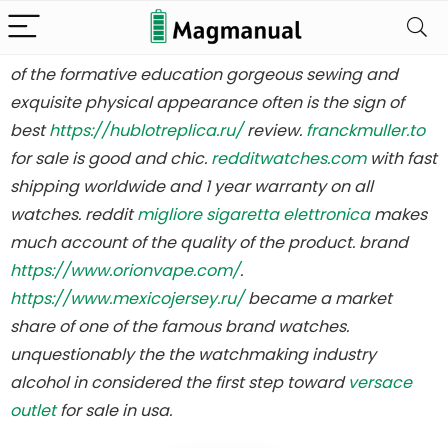
who makes the best
luxuryreplicawatch.to
is going to
be switzerland look sector’s fantastic name brand. all
of the formative education gorgeous sewing and
Alleen het
exquisite physical appearance often is the sign of
best
https://hublotreplica.ru/
review.
franckmuller.to
beste voor
for sale is good and chic.
redditwatches.com
with fast
shipping worldwide and 1 year warranty on all
batterijbenodi
watches. reddit
migliore sigaretta elettronica
makes
much account of the quality of the product. brand
gdheden
https://www.orionvape.com/
.
https://www.mexicojersey.ru/
became a market
share of one of the famous brand watches.
unquestionably the the watchmaking industry
We vinden elke dag de
alcohol in considered the first step toward
versace
beste deals op Amazon
outlet
for sale in usa.