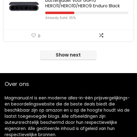
batterijlader voor GoPro
HERO11/HERO10/HERO9 Enduro Black
Already Sold: 35%
0
Show next
Over ons
Magmanual.nl is een moderne alles-in-één prijsvergelijkings-
en beoordelingswebsite die de beste deals biedt die
beschikbaar zijn op amazon en u op de hoogte houdt via de
laatst toegevoegde blogs. Alle afbeeldingen zijn
auteursrechtelijk beschermd door hun respectievelijke
eigenaren. Alle geciteerde inhoud is afgeleid van hun
respectievelijke bronnen.