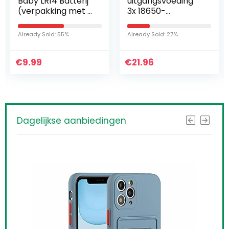
Baby LR14 Batterij
uitgangsvoeding
(verpakking met 6
3x 18650-
stuks) Alkaline
batterijen DIY
Batterijen – Made
Power Bank-doos
Already Sold: 55%
Already Sold: 27%
in Germany –
met
ideaal voor…
voedingskabel
€
9.99
€
voor wifi-router
21.96
LED-lichtstrip…
Dagelijkse aanbiedingen