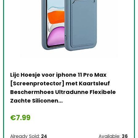
Lijc Hoesje voor iphone 11 Pro Max
24 
0A
[Screenprotector] met Kaartsleuf
186
Beschermhoes Ultradunne Flexibele
ac
Zachte Siliconen…
€
7
€
7.99
Alre
le:
31
Already Sold:
24
Available:
36