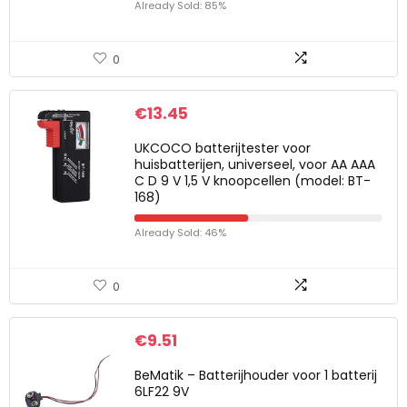
Already Sold: 85%
0
€
13.45
UKCOCO batterijtester voor
huisbatterijen, universeel, voor AA AAA
C D 9 V 1,5 V knoopcellen (model: BT-
168)
Already Sold: 46%
0
€
9.51
BeMatik – Batterijhouder voor 1 batterij
6LF22 9V