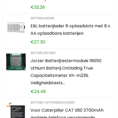
€
32.26
BATTERIJLADERS
EBL batterijlader 8 oplaadslots met 8 x
AA oplaadbare batterijen
€
27.30
BATTERIJTESTERS
Jorzer Batterijtestermodule 18650
Lithium Batterij Ontlading True
Capaciteitsmeter Xh-m239,
Veiligheidstests…
€
24.49
BATTERIJ-AFSTANDSHOUDERS
Voor Caterpillar CAT S60 3700mAh
mobiele telefoon vervangende