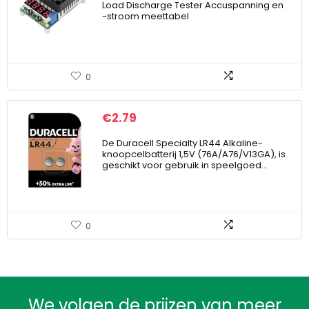
Load Discharge Tester Accuspanning en
-stroom meettabel
0
€
2.79
De Duracell Specialty LR44 Alkaline-
knoopcelbatterij 1,5V (76A/A76/V13GA), is
geschikt voor gebruik in speelgoed…
0
We volgen de prijzen van meer