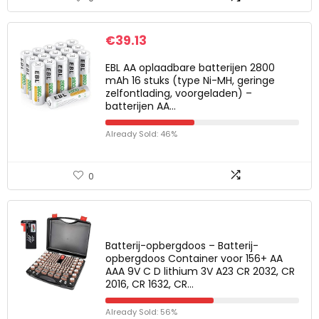
€
39.13
EBL AA oplaadbare batterijen 2800
mAh 16 stuks (type Ni-MH, geringe
zelfontlading, voorgeladen) –
batterijen AA…
Already Sold: 46%
0
Batterij-opbergdoos – Batterij-
opbergdoos Container voor 156+ AA
AAA 9V C D lithium 3V A23 CR 2032, CR
2016, CR 1632, CR…
Already Sold: 56%