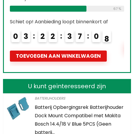
68 %
67 %
Schi
Schiet op! Aanbieding loopt binnenkort af
0
0
3
2
2
3
7
0
6
7
T
TOEVOEGEN AAN WINKELWAGEN
U kunt geïnteresseerd zijn
BATTERIJHOUDERS
Batterij Opbergingsrek Batterijhouder
Dock Mount Compatibel met Makita
Bosch 14.4/18 V Blue 5PCS (Geen
batterij…