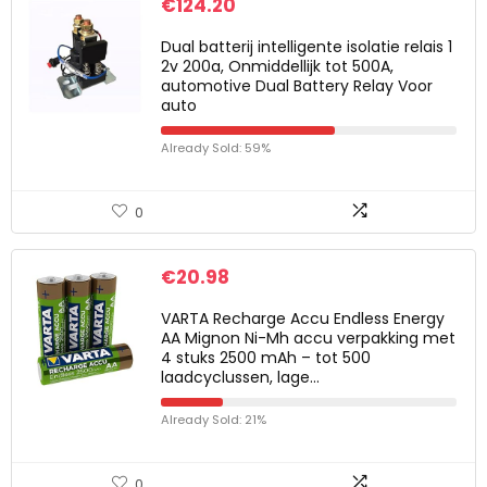
€
124.20
Dual batterij intelligente isolatie relais 1
2v 200a, Onmiddellijk tot 500A,
automotive Dual Battery Relay Voor
auto
Already Sold: 59%
0
€
20.98
VARTA Recharge Accu Endless Energy
AA Mignon Ni-Mh accu verpakking met
4 stuks 2500 mAh – tot 500
laadcyclussen, lage…
Already Sold: 21%
0