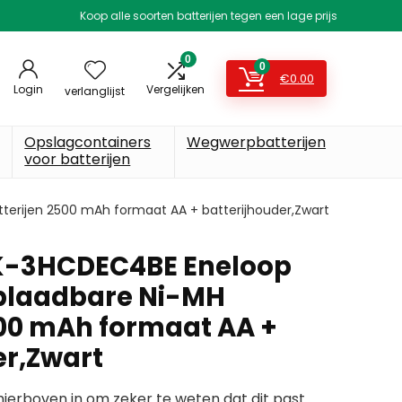
Koop alle soorten batterijen tegen een lage prijs
0
0
€
0.00
Login
Vergelijken
verlanglijst
Opslagcontainers
Wegwerpbatterijen
voor batterijen
terijen 2500 mAh formaat AA + batterijhouder,Zwart
K-3HCDEC4BE Eneloop
oplaadbare Ni-MH
500 mAh formaat AA +
er,Zwart
erboven in om zeker te weten dat dit past.