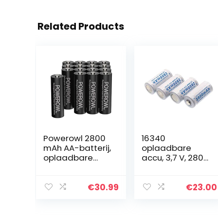
Related Products
Powerowl 2800
16340
mAh AA-batterij,
oplaadbare
oplaadbare
accu, 3,7 V, 2800
batterij, lage
mAh, 10 stuks,
zelfontlading,
oplaadbare
1200 cycli,
batterijen
€
30.99
€
23.00
oplaadbare Ni-
CR123A lithium
MH batterijen, 1,2
Li-ion batterijen
V…