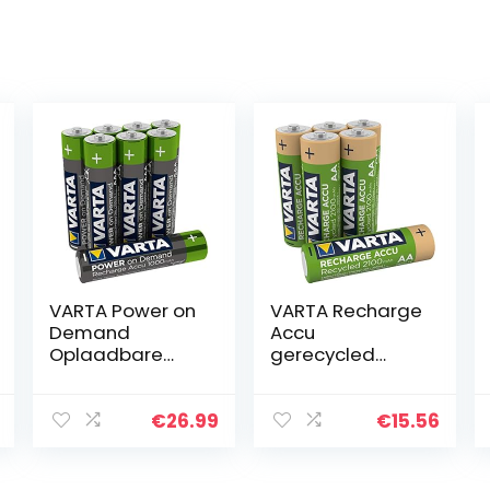
VARTA Power on
VARTA Recharge
Demand
Accu
Oplaadbare
gerecycled
Batterijen,
(oplaadbaar,
Ready2Use
ready-to-use
Voorgeladen
voorgeladen AA
€
26.99
€
15.56
AAA Micro 1000
Mignon Ni-MH
mAh Ni-Mh Accu,
batterij (2100
Oplaadbaar
mAh), van 11…