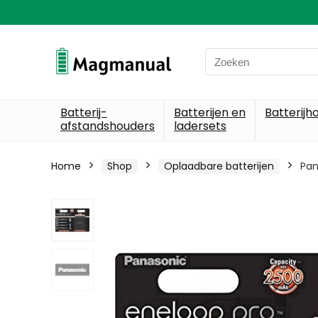
Search
for:
Batterij-
Batterijen en
Batterijh
afstandshouders
ladersets
Home
Shop
Oplaadbare batterijen
Pan