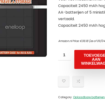
Capaciteit 2450 mAh hoge 
AA-batterijen of 5 minist
vertaald.
Capaciteit 2450 mAh hoge 
Amazon.nl Price:
€
38.18
(as of 09/04
TOEVOEG
AAN
WINKELWA
Category:
Oplaadbare batterijen