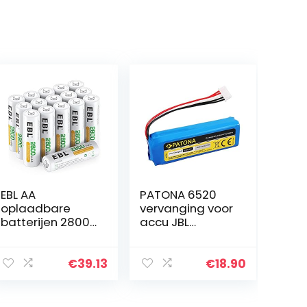
EBL AA
PATONA 6520
oplaadbare
vervanging voor
batterijen 2800
accu JBL
mAh 16 stuks
GSP1029102A
(type Ni-MH,
(6000mAh) –
geringe
compatibel met
€
39.13
€
18.90
zelfontlading,
JBL Charge 3
voorgeladen) –
(jaar 2016)
batterijen AA…