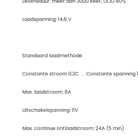
Levensduur: meer dan 3000 keer, DOD 80%
Laadspanning: 14,6 V
Standaard laadmethode:
Constante stroom 0.2C ， Constante spanning 1
Max. laadstroom: 6A
Uitschakelspanning: 11V
Max. continue ontlaadstroom: 24A (5 min)