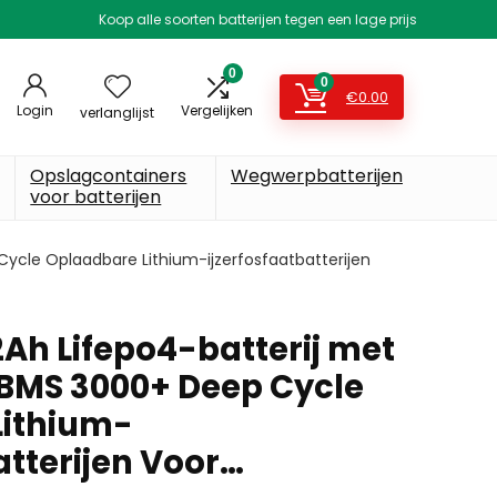
Koop alle soorten batterijen tegen een lage prijs
0
0
€
0.00
Login
Vergelijken
verlanglijst
Opslagcontainers
Wegwerpbatterijen
voor batterijen
ycle Oplaadbare Lithium-ijzerfosfaatbatterijen
2Ah Lifepo4-batterij met
BMS 3000+ Deep Cycle
Lithium-
atterijen Voor…