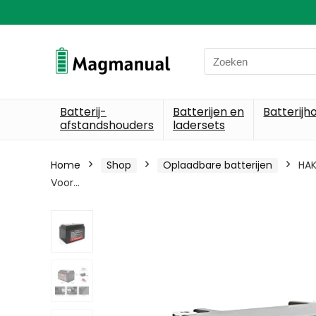
Search
for:
Batterij-
Batterijen en
Batterijh
afstandshouders
ladersets
Home
Shop
Oplaadbare batterijen
HAK
Voor…