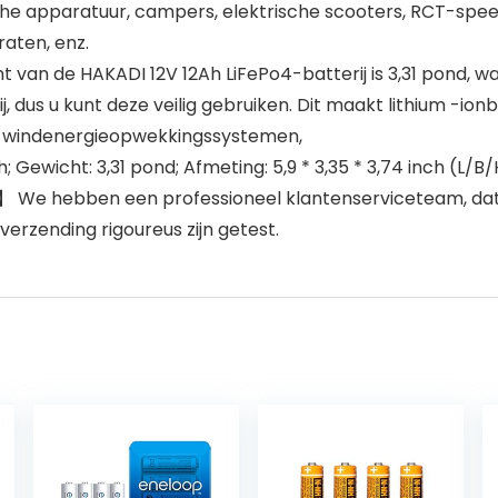
e apparatuur, campers, elektrische scooters, RCT-speelgo
aten, enz.
van de HAKADI 12V 12Ah LiFePo4-batterij is 3,31 pond, wat
rij, dus u kunt deze veilig gebruiken. Dit maakt lithium -io
n windenergieopwekkingssystemen,
 Gewicht: 3,31 pond; Afmeting: 5,9 * 3,35 * 3,74 inch (L/B/
e】 We hebben een professioneel klantenserviceteam, dat 
erzending rigoureus zijn getest.