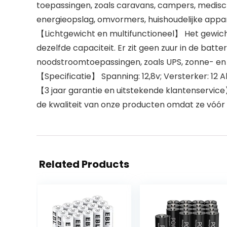
toepassingen, zoals caravans, campers, medisch
energieopslag, omvormers, huishoudelijke appar
【Lichtgewicht en multifunctioneel】 Het gewicht 
dezelfde capaciteit. Er zit geen zuur in de batte
noodstroomtoepassingen, zoals UPS, zonne- e
【Specificatie】 Spanning: 12,8v; Versterker: 12 Ah;
【3 jaar garantie en uitstekende klantenservic
de kwaliteit van onze producten omdat ze vóór v
Related Products