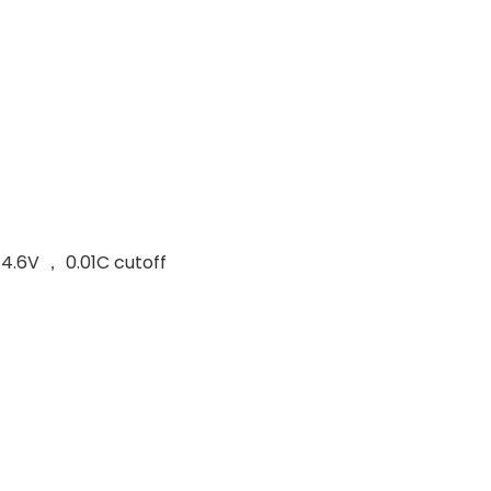
4.6V ， 0.01C cutoff