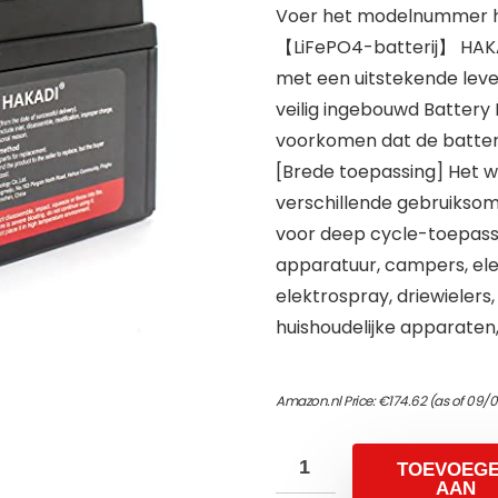
Voer het modelnummer hi
【LiFePO4-batterij】 HAKAD
met een uitstekende levens
veilig ingebouwd Batter
voorkomen dat de batteri
[Brede toepassing] Het w
verschillende gebruikso
voor deep cycle-toepass
apparatuur, campers, ele
elektrospray, driewielers
huishoudelijke apparaten,
Amazon.nl Price:
€
174.62
(as of 09/
TOEVOEG
AAN