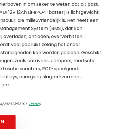
erboven in om zeker te weten dat dit past.
I 12V 12Ah LiFePO4-batterij is lichtgewicht
duur, die milieuvriendelijk is. Het heeft een
y Management System (BMS), dat kan
j overladen, ontladen, oververhitten.
ordt veel gebruikt zolang het onder
mstandigheden kan worden geladen. Geschikt
ingen, zoals caravans, campers, medische
ktrische scooters, RCT-speelgoed,
, trolleys, energieopslag, omvormers,
 enz.
04/2023 23:52 PST-
Details
)
EN