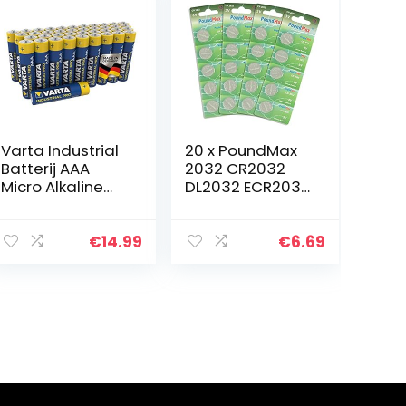
Varta Industrial
20 x PoundMax
Batterij AAA
2032 CR2032
Micro Alkaline
DL2032 ECR2032
Batterijen LR03 –
3V Lithium
Verpakking van
Knoopcelbatterij
40 stuks,
en
€
14.99
€
6.69
milieuvriendelijk
e verpakking…