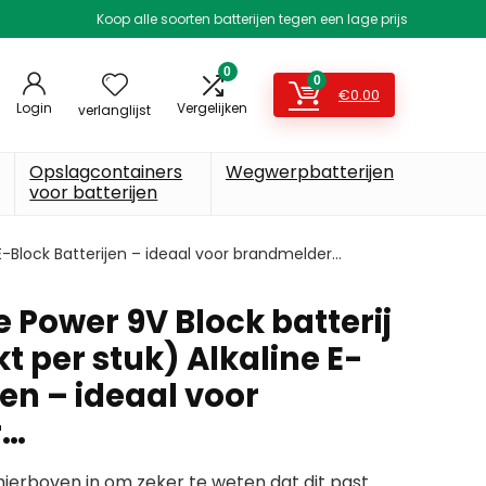
Koop alle soorten batterijen tegen een lage prijs
0
0
€
0.00
Login
Vergelijken
verlanglijst
Opslagcontainers
Wegwerpbatterijen
voor batterijen
 E-Block Batterijen – ideaal voor brandmelder…
e Power 9V Block batterij
t per stuk) Alkaline E-
jen – ideaal voor
r…
erboven in om zeker te weten dat dit past.