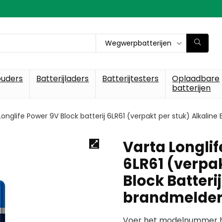
Wegwerpbatterijen
ouders
Batterijladers
Batterijtesters
Oplaadbare
batterijen
Longlife Power 9V Block batterij 6LR61 (verpakt per stuk) Alkaline
Varta Longlif
6LR61 (verpak
Block Batteri
brandmelde
Voer het modelnummer hi