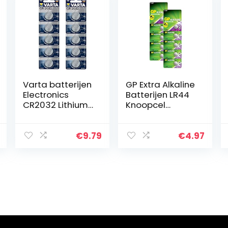
Varta batterijen
GP Extra Alkaline
Electronics
Batterijen LR44
CR2032 Lithium
Knoopcel
knoopcel 3V
Batterij L1154f /
batterij
AG13 / 76A, 1.5V –
verpakking met
10 stuks
€
9.79
€
4.97
10 stuks
knoopcellen in
originele…