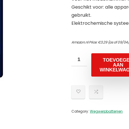
Geschikt voor: alle appa
gebruikt.
Elektrochemische systee
Amazon.nl Price:
€
3.29
(as of 09/04
TOEVOEG
AAN
WINKELWA
Category:
Wegwerpbatterijen