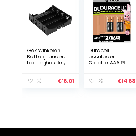
Gek Winkelen
Duracell
Batterijhouder,
acculader
batterijhouder,
Grootte AAA Plus
stabiele
– 750 mAh 8
draagbare
Stuk
lichtgewicht
€
16.01
€
14.68
oplaadbare
wegwerpbatteri
jen Thuis voor…