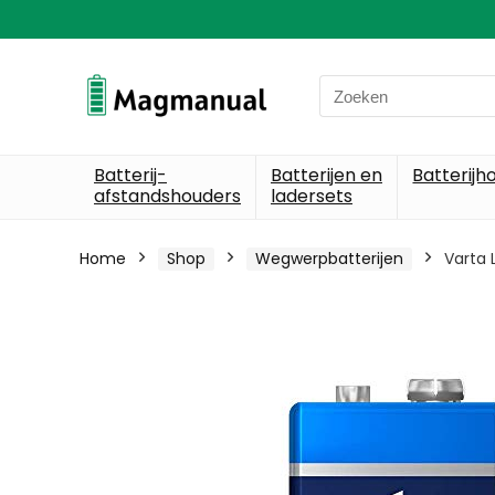
Search
for:
Batterij-
Batterijen en
Batterijh
afstandshouders
ladersets
Home
Shop
Wegwerpbatterijen
Varta 