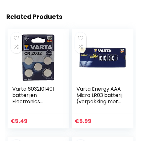
Related Products
Varta 6032101401
Varta Energy AAA
batterijen
Micro LR03 batterij
Electronics
(verpakking met
CR2032 Lithium
10 stuks) Alkaline
knoopcel 3V
Batterij, ideaal
batterij in originele
voor speelgoed
€
5.49
€
5.99
blisterverpakking
zaklamp en…
met 5 stuks