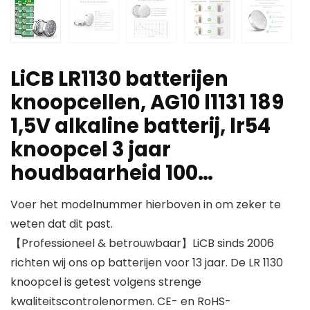
LiCB LR1130 batterijen
knoopcellen, AG10 l1131 189
1,5V alkaline batterij, lr54
knoopcel 3 jaar
houdbaarheid 100…
Voer het modelnummer hierboven in om zeker te
weten dat dit past.
【Professioneel & betrouwbaar】LiCB sinds 2006
richten wij ons op batterijen voor 13 jaar. De LR 1130
knoopcel is getest volgens strenge
kwaliteitscontrolenormen. CE- en RoHS-