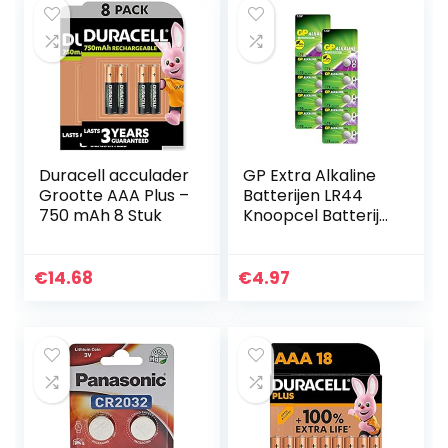
Duracell acculader
GP Extra Alkaline
Grootte AAA Plus –
Batterijen LR44
750 mAh 8 Stuk
Knoopcel Batterij
L1154f / AG13 / 76A,
1.5V – 10 stuks
€
14.68
€
4.97