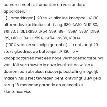
camera, meetinstrumenten en vele andere
apparaten.
【Opmerkingen】20 stuks alkaline knoopcel LR1130
alternatieve artikelbeschrijving: 1130, AG10, DLR1130,
SR1130, L1131, LR1130, LR54, 389, 189-1, 389A, 390A, D189,
189, G10, G10A, GP89A, KA54, RW89, V10GA
【100% vers en volledige garantie】Je ontvangt 20
stuks gloednieuwe batterijen LR1130 1,5 V
knoopbatterijen met een hoge vermogensafgifte. Wij
van LiCB vertrouwen in onze kwaliteit en willen u
daarom een absoluut risicovrije bestelling mogelijk
maken: Als u niet tevreden bent, ontvangt u uw geld
terug. 18 maanden garantie en vriendelijke
klantenservice.