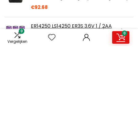
€
92.68
ER14250 LS14250 ER3S 3.6V 1 / 2AA
1200mAh Li-SOCL2 batterijen (4 stuks)
0
0
€
10.99
Vergelijken
4pcs Oplaadbare batterijen 18650 batterij
hoge capaciteit 5800 mah 3.7 v li-ION
lithiumbatterij Oplaadbare 18650…
€
13.59
TnB BAAC032374 Batterijtester AA AAA 9V
knoopcel microcel LR3-LR6-CLR14-DLR20,
tafelapparaat
€
12.95