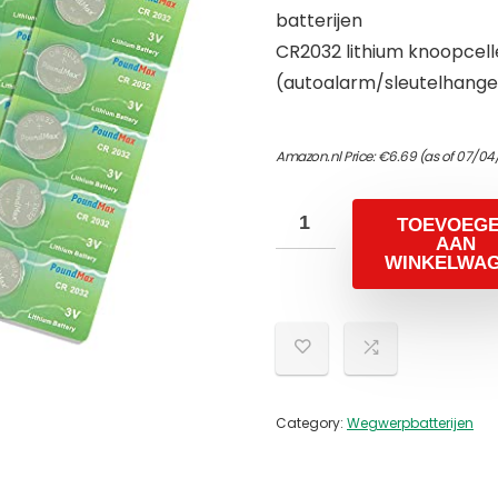
batterijen
CR2032 lithium knoopcell
(autoalarm/sleutelhanger
Amazon.nl Price:
€
6.69
(as of 07/04
TOEVOEG
AAN
WINKELWA
Category:
Wegwerpbatterijen