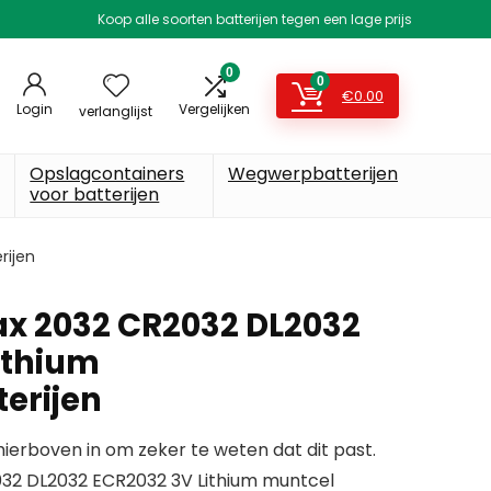
Koop alle soorten batterijen tegen een lage prijs
0
0
€
0.00
Login
Vergelijken
verlanglijst
Opslagcontainers
Wegwerpbatterijen
voor batterijen
rijen
x 2032 CR2032 DL2032
ithium
erijen
erboven in om zeker te weten dat dit past.
32 DL2032 ECR2032 3V Lithium muntcel