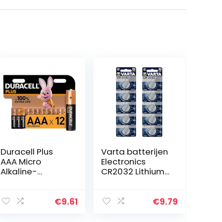
Duracell Plus
Varta batterijen
AAA Micro
Electronics
Alkaline-
CR2032 Lithium
batterijen, 1,5 V
knoopcel 3V
LR03 MN2400, 12
batterij
stuks
verpakking met
€
9.61
€
9.79
10 stuks
knoopcellen in