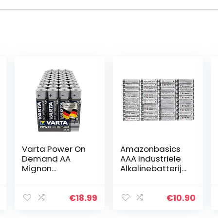
Varta Power On
Amazonbasics
Demand AA
AAA Industriële
Mignon
Alkalinebatterije
Batterijen
n, Pak Van 40
(Verpakking Met
Stuks
40 Stuks –
€
18.99
€
10.90
Smart, Flexibel
En Krachtig,