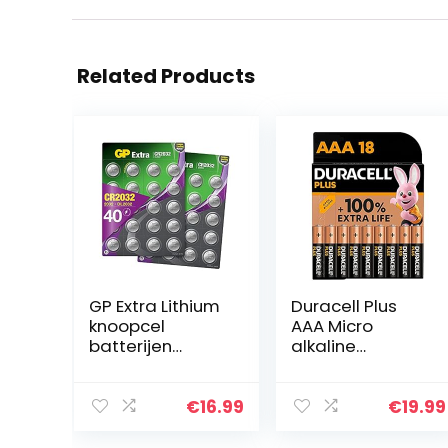
Related Products
GP Extra Lithium
Duracell Plus
knoopcel
AAA Micro
batterijen
alkaline
CR2032 | 40
batterijen, 1,5 V
stuks
LR03 MN2400, 18
knoopcellen
stuks [Amazon
€
16.99
€
19.99
CR2032 3V
exclusief]