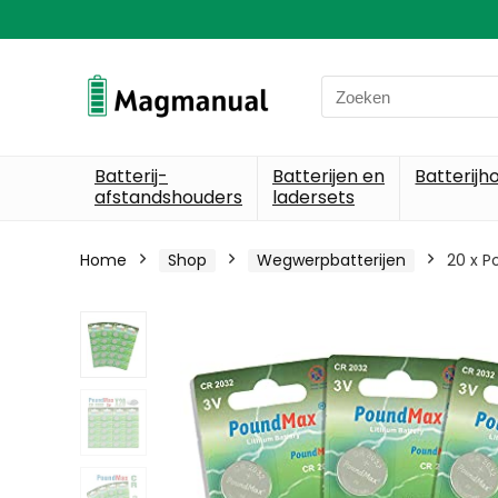
Search
for:
Batterij-
Batterijen en
Batterijh
afstandshouders
ladersets
Home
Shop
Wegwerpbatterijen
20 x P