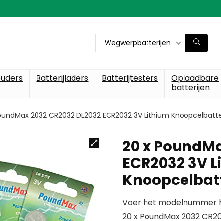
Wegwerpbatterijen
ouders
Batterijladers
Batterijtesters
Oplaadbare
batterijen
oundMax 2032 CR2032 DL2032 ECR2032 3V Lithium Knoopcelbatte
20 x PoundMa
ECR2032 3V L
Knoopcelbatt
Voer het modelnummer hi
20 x PoundMax 2032 CR20