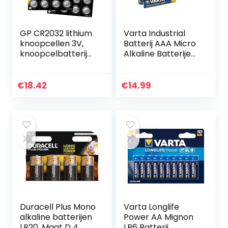
GP CR2032 lithium
Varta Industrial
knoopcellen 3V,
Batterij AAA Micro
knoopcelbatterije
Alkaline Batterijen
n CR 2032 /
LR03 – Verpakking
DL2032, spanning 3
van 40 stuks,
Volt (40 stuks in 8
milieuvriendelijke
€
18.42
€
14.99
x 5 stuks…
verpakking…
Duracell Plus Mono
Varta Longlife
alkaline batterijen
Power AA Mignon
LR20, Maat D 4
LR6 Batterij