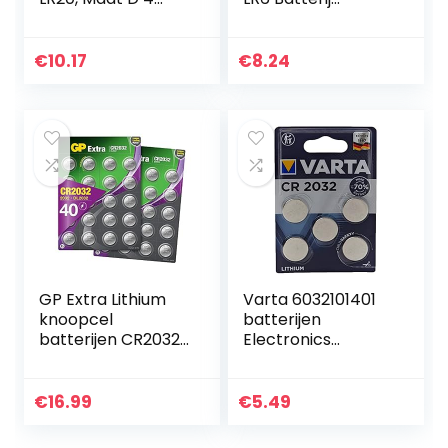
Stuk zwart, oranje
(verpakking met
10 stuks) Alkaline
Batterijideaal voor
€
10.17
€
8.24
speelgoed
zaklamp…
GP Extra Lithium
Varta 6032101401
knoopcel
batterijen
batterijen CR2032 |
Electronics
40 stuks
CR2032 Lithium
knoopcellen
knoopcel 3V
CR2032 3V
batterij in originele
€
16.99
€
5.49
blisterverpakking
met 5 stuks