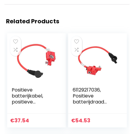
Related Products
Positieve
61129217036,
batterijkabel,
Positieve
positieve
batterijdraad
batterijkabel
Positieve
Vervangen Goede
batterijkabel
geleidbaarheid
Vervangen
€
37.54
€
54.53
Betrouwbaar
Eenvoudige
61129217036 voor…
installatie