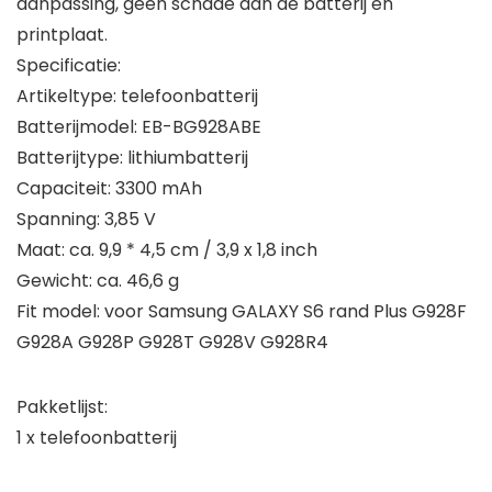
aanpassing, geen schade aan de batterij en
printplaat.
Specificatie:
Artikeltype: telefoonbatterij
Batterijmodel: EB-BG928ABE
Batterijtype: lithiumbatterij
Capaciteit: 3300 mAh
Spanning: 3,85 V
Maat: ca. 9,9 * 4,5 cm / 3,9 x 1,8 inch
Gewicht: ca. 46,6 g
Fit model: voor Samsung GALAXY S6 rand Plus G928F
G928A G928P G928T G928V G928R4
Pakketlijst:
1 x telefoonbatterij