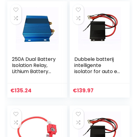
Betrouwbare
vervanging…
250A Dual Battery
Dubbele batterij
Isolation Relay,
intelligente
Lithium Battery
isolator for auto en
Universal Isolator,
RV 150A Lithium
Dual Battery
batterij algemene
Isolation
isolator dubbele
€
135.24
€
139.97
Controller Voor
batterij isolator…
auto