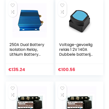
250A Dual Battery
Voltage-gevoelig
Isolation Relay,
relais 1 2V 140A
Lithium Battery
Dubbele batterij
Universal Isolator,
isolator
Dual Battery
relaisbescherming
Isolation
VSR Voltage split
€
135.24
€
100.56
Controller Voor
charge for…
auto