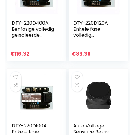
DTY-220D400A
DTY-220D120A
Eenfasige volledig
Enkele fase
geïsoleerde
volledig
voltage
geïsoleerde
regulerende
spanningsregulere
module 400A
nde module 120A
€
116.32
€
86.38
volledig
volledig
geïsoleerde
geïsoleerde
spanningsregelaar
spanningsregelaar
Voor…
…
DTY-220D100A
Auto Voltage
Enkele fase
Sensitive Relais