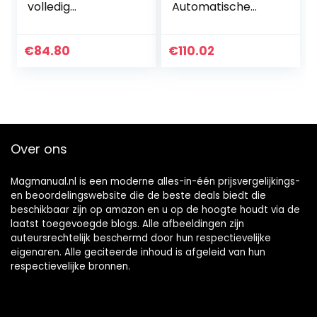
volledig
Automatische
geïsoleerde
Opladen Relais
spanningsregulere
140A Dual Battery
nde module 100A
Isolator (VSR)
€
84.80
€
110.02
volledig
Voor auto
geïsoleerde
spanningsregelaar
…
Over ons
Magmanual.nl is een moderne alles-in-één prijsvergelijkings-
en beoordelingswebsite die de beste deals biedt die
beschikbaar zijn op amazon en u op de hoogte houdt via de
laatst toegevoegde blogs. Alle afbeeldingen zijn
auteursrechtelijk beschermd door hun respectievelijke
eigenaren. Alle geciteerde inhoud is afgeleid van hun
respectievelijke bronnen.