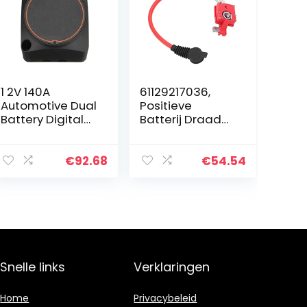
1 2V 140A
61129217036,
Automotive Dual
Positieve
Battery Digital
Batterij Draad
Isolator Voltage
Positieve
Sensitive Relais
Batterij Kabel
12 V
2Pin Connector
€
92.68
€
54.54
Bescherming
Vervanging voor
Voltage Split
528i 535i 550i
Charge Relay…
640i F07…
Snelle links
Verklaringen
Home
Privacybeleid