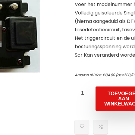
Voer het modelnummer hi
Volledig geïsoleerde Si
(hierna aangeduid als DT
fasedetectiecircuit, fase
Het triggercircuit en de 
besturingsspanning wordt
Scr Kan veranderd worde
Amazon.nl Price:
€
84.80
(as of 08/0
TOEVOEG
AAN
WINKELWA