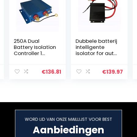
250A Dual
Dubbele batterij
Battery Isolation
intelligente
Controller 1
isolator for auto
2v24v Universele
en RV 150A
Dual Battery
Lithium batterij
Isolation Relay
algemene
€
136.81
€
139.97
Voor auto
isolator dubbele
batterij isolator…
WORD LID VAN ONZE MAILLIJST VOOR BEST
Aanbiedingen