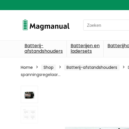
Search
for:
Batterij-
Batterijen en
Batterijh
afstandshouders
ladersets
Home
Shop
Batterij-afstandshouders
spanningsregelaar…