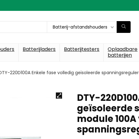
Batterij-afstandshouders
ouders
Batterijladers
Batterijtesters
Oplaadbare
batterijen
DTY-220D100A Enkele fase volledig geïsoleerde spanningsregule
DTY-220D100A
geïsoleerde 
module 100A 
spanningsre