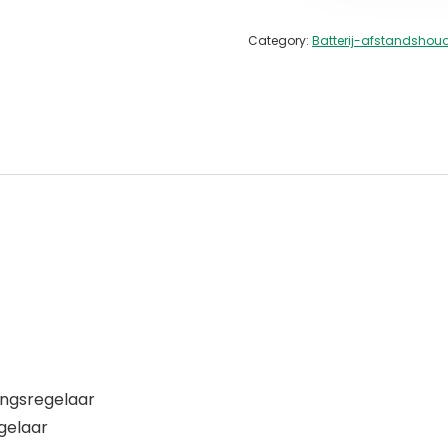
Category:
Batterij-afstandshou
ingsregelaar
gelaar