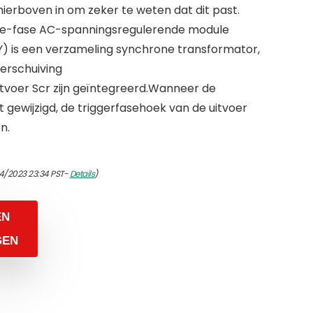
erboven in om zeker te weten dat dit past.
ngle-fase AC-spanningsregulerende module
Y) is een verzameling synchrone transformator,
verschuiving
uitvoer Scr zijn geïntegreerd.Wanneer de
 gewijzigd, de triggerfasehoek van de uitvoer
n.
4/2023 23:34 PST-
Details
)
EN
GEN