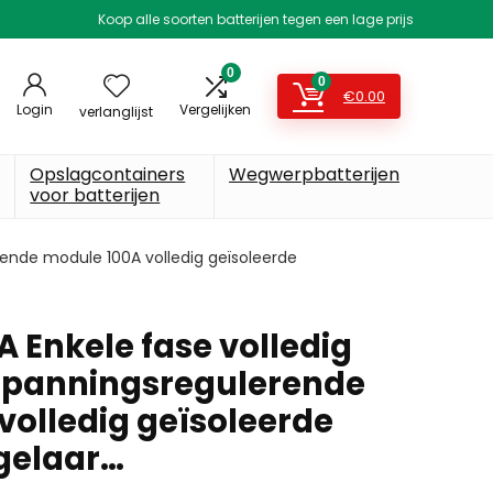
Koop alle soorten batterijen tegen een lage prijs
0
0
€
0.00
Login
Vergelijken
verlanglijst
Opslagcontainers
Wegwerpbatterijen
voor batterijen
rende module 100A volledig geïsoleerde
 Enkele fase volledig
spanningsregulerende
volledig geïsoleerde
gelaar…