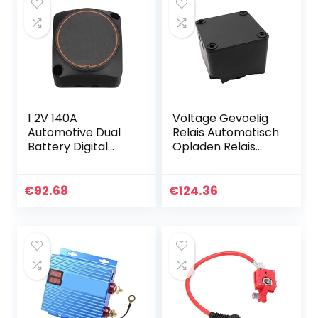
1 2V 140A
Voltage Gevoelig
Automotive Dual
Relais Automatisch
Battery Digital
Opladen Relais
Isolator Voltage
125A Dual Battery
Sensitive Relais 12
Isolator VSR Auto
V Bescherming
accessoires Voor
€
92.68
€
124.36
Voltage Split
auto
Charge Relay…