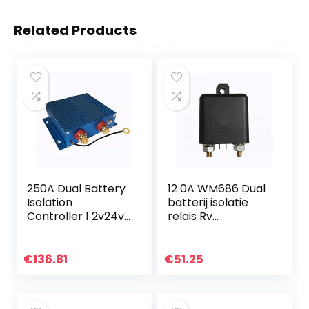
Related Products
250A Dual Battery
12 0A WM686 Dual
Isolation
batterij isolatie
Controller 1 2v24v
relais Rv
Universele Dual
Accessoires
Battery Isolation
Retrofit Intelligent
Relay Voor auto
Power Saving RL /
€
136.81
€
51.25
180 Voor auto