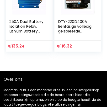
250A Dual Battery
DTY-220D400A
Isolation Relay,
Eenfasige volledig
Lithium Battery
geïsoleerde
Universal Isolator,
voltage
Dual Battery
regulerende
Isolation
module 400A
€
135.24
€
116.32
Controller Voor
volledig
auto
geïsoleerde
spanningsregelaar
Voor…
Over ons
Magmanual.nl is een moderne alles-in-één prijsvergelijkings-
en beoordelingswebsite die de beste deals biedt die
beschikbaar zijn op amazon en u op de hoogte houdt via de
laatst toegevoegde blogs. Alle afbeeldingen zijn