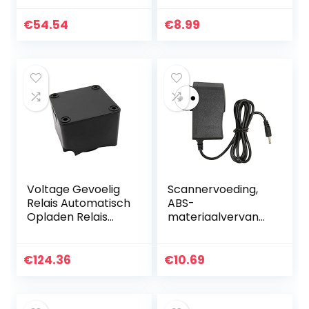
Connector
Corners Anti-Fall
Vervanging voor
TPU Bumper
€
54.54
€
8.99
528i 535i 550i 640i
Zachte siliconen…
F07…
Voltage Gevoelig
Scannervoeding,
Relais Automatisch
ABS-
Opladen Relais
materiaalvervang
125A Dual Battery
ende oplader voor
Isolator VSR Auto
scannervoedingsa
accessoires Voor
dapter voor
€
124.36
€
10.69
auto
noodstartvoeding
in de auto(#3)