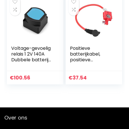
Voltage-gevoelig
Positieve
relais 1 2V 140A
batterijkabel,
Dubbele batterij
positieve
isolator
batterijkabel
relaisbescherming
Vervangen Goede
VSR Voltage split
geleidbaarheid
€
100.56
€
37.54
charge for…
Betrouwbaar
61129217036 voor…
Over ons