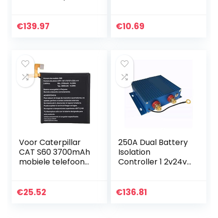
Controller 1 2v
ende oplader voor
150A Rustige
scannervoedingsa
huidige kleine
dapter voor
€
139.97
€
10.69
riemkabel Voor
noodstartvoeding
auto
in de auto(#3)
Voor Caterpillar
250A Dual Battery
CAT S60 3700mAh
Isolation
mobiele telefoon
Controller 1 2v24v
vervangende
Universele Dual
oplaadbatterij,
Battery Isolation
hoogwaardige
Relay Voor auto
€
25.52
€
136.81
lithiumbatterij
voor…