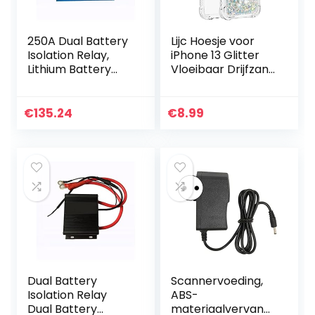
250A Dual Battery
Lijc Hoesje voor
Isolation Relay,
iPhone 13 Glitter
Lithium Battery
Vloeibaar Drijfzand
Universal Isolator,
Transparant Four
Dual Battery
Corners Anti-Fall
Isolation
TPU Bumper
€
135.24
€
8.99
Controller Voor
Zachte siliconen…
auto
Dual Battery
Scannervoeding,
Isolation Relay
ABS-
Dual Battery
materiaalvervang