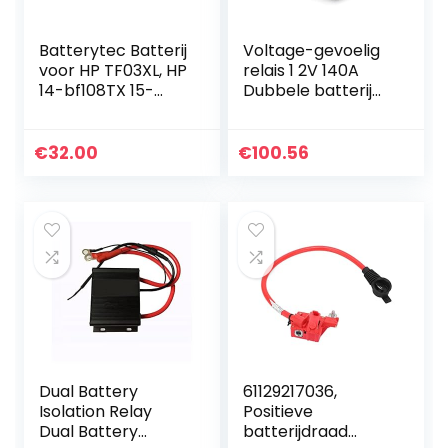
Batterytec Batterij
Voltage-gevoelig
voor HP TF03XL, HP
relais 1 2V 140A
14-bf108TX 15-
Dubbele batterij
cc707TX HSTNN-
isolator
IB7Y HSTNN-LB7X
relaisbescherming
HSTNN-LB7J
VSR Voltage split
€
32.00
€
100.56
HSTNN-UB7J
charge for…
HSTNN-LB7L…
Dual Battery
61129217036,
Isolation Relay
Positieve
Dual Battery
batterijdraad