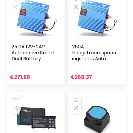
25 0A 12V-24V
250A
Automotive Smart
Hoogstroomspann
Dual Battery
ingsrelais Auto
Isolator Power
Dual Battery
Batteries Manager
Isolator
Protector Rv
Schakelaar 1 2v
€
271.68
€
268.37
Gewijzigde auto-
24V Universal
relais…
Charging Power
Control Auto…