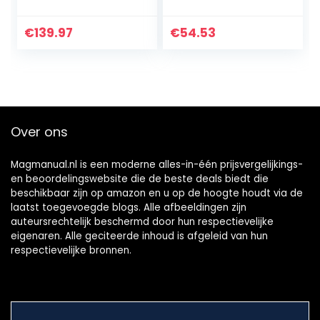
Controller 1 2v
Positieve
150A Rustige
batterijkabel
huidige kleine
Vervangen
€
139.97
€
54.53
riemkabel Voor
Eenvoudige
auto
installatie
Betrouwbare
vervanging…
Over ons
Magmanual.nl is een moderne alles-in-één prijsvergelijkings-
en beoordelingswebsite die de beste deals biedt die
beschikbaar zijn op amazon en u op de hoogte houdt via de
laatst toegevoegde blogs. Alle afbeeldingen zijn
auteursrechtelijk beschermd door hun respectievelijke
eigenaren. Alle geciteerde inhoud is afgeleid van hun
respectievelijke bronnen.