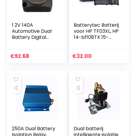
1 2V 140A
Batterytec Batterij
Automotive Dual
voor HP TF03XL, HP
Battery Digital
14-bf108TX 15-
Isolator Voltage
cc707TX HSTNN-
Sensitive Relais 12
IB7Y HSTNN-LB7X
V Bescherming
HSTNN-LB7J
€
92.68
€
32.00
Voltage Split
HSTNN-UB7J
Charge Relay…
HSTNN-LB7L…
250A Dual Battery
Dual batterij
Isolation Relay,
intelligente isolatie