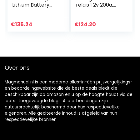
Lithium Battery
relais 1 2v 200a,
Universal Isolator,
Onmiddellijk tot
Dual Battery
500A, automotive
Isolation
Dual Battery Relay
€
135.24
€
124.20
Controller Voor
Voor auto
auto
Over ons
Magmanual.nl is een moderne alles-in-één prijsvergelijkings-
en beoordelingswebsite die de beste deals biedt die
beschikbaar zijn op amazon en u op de hoogte houdt via de
laatst toegevoegde blogs. Alle afbeeldingen zijn
auteursrechtelijk beschermd door hun respectievelijke
eigenaren. Alle geciteerde inhoud is afgeleid van hun
respectievelijke bronnen.