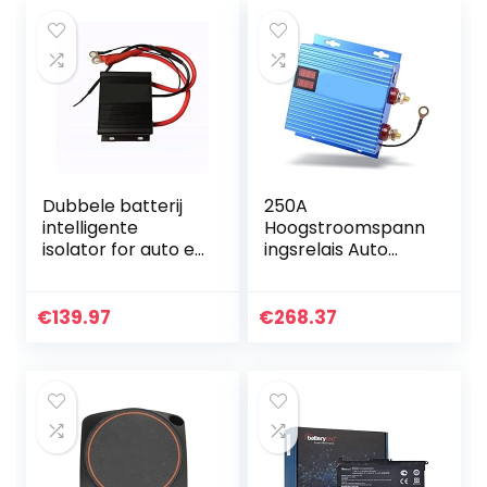
Dubbele batterij
250A
intelligente
Hoogstroomspann
isolator for auto en
ingsrelais Auto
RV 150A Lithium
Dual Battery
batterij algemene
Isolator
isolator dubbele
Schakelaar 1 2v
€
139.97
€
268.37
batterij isolator…
24V Universal
Charging Power
Control Auto…