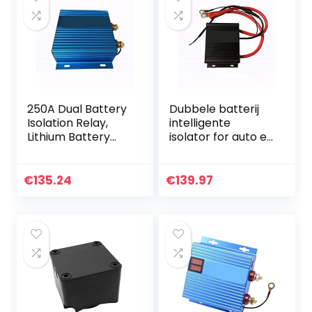
250A Dual Battery
Dubbele batterij
Isolation Relay,
intelligente
Lithium Battery
isolator for auto en
Universal Isolator,
RV 150A Lithium
Dual Battery
batterij algemene
Isolation
isolator dubbele
€
135.24
€
139.97
Controller Voor
batterij isolator…
auto