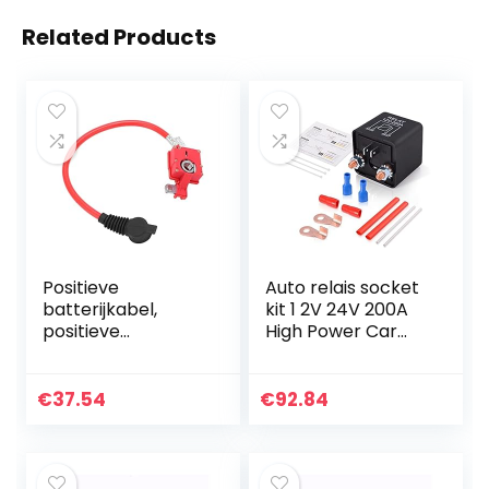
Related Products
Positieve
Auto relais socket
batterijkabel,
kit 1 2V 24V 200A
positieve
High Power Car
batterijkabel
Starter AAN UIT
Vervangen Goede
Relais Terminals
geleidbaarheid
Heavy Duty Auto
€
37.54
€
92.84
Betrouwbaar
Truck Motor…
61129217036 voor…