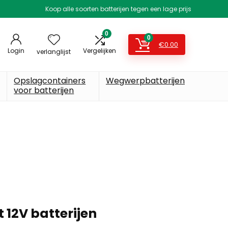
Koop alle soorten batterijen tegen een lage prijs
0
0
€
0.00
Login
Vergelijken
verlanglijst
Opslagcontainers
Wegwerpbatterijen
voor batterijen
 12V batterijen