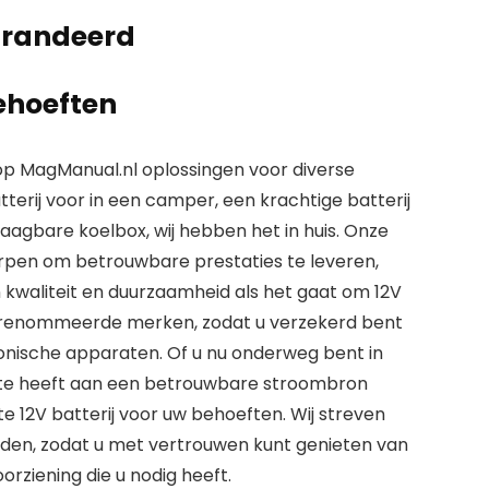
arandeerd
behoeften
op
MagManual.nl
oplossingen voor diverse
erij voor in een camper, een krachtige batterij
raagbare koelbox, wij hebben het in huis. Onze
rpen om betrouwbare prestaties te leveren,
 kwaliteit en duurzaamheid als het gaat om
12V
renommeerde merken
, zodat u verzekerd bent
onische apparaten. Of u nu onderweg bent in
fte heeft aan een betrouwbare stroombron
ste
12V batterij
voor uw behoeften. Wij streven
eden, zodat u met vertrouwen kunt genieten van
rziening die u nodig heeft.