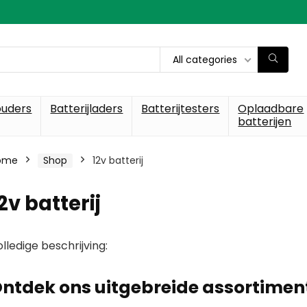
All categories
ouders
Batterijladers
Batterijtesters
Oplaadbare
batterijen
ome
Shop
12v batterij
2v batterij
lledige beschrijving:
ntdek ons uitgebreide assortiment