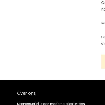
O
na
Me
O
e
Over ons
Magmanual.nl is een moderne alles-in-één