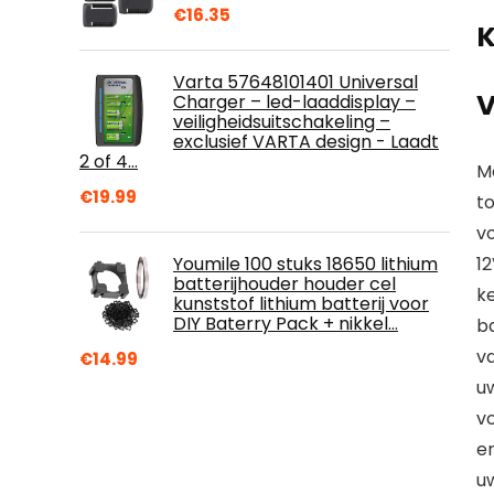
€
16.35
K
Varta 57648101401 Universal
V
Charger – led-laaddisplay –
veiligheidsuitschakeling –
exclusief VARTA design - Laadt
2 of 4…
M
€
19.99
t
vo
Youmile 100 stuks 18650 lithium
12
batterijhouder houder cel
ke
kunststof lithium batterij voor
DIY Baterry Pack + nikkel…
ba
v
€
14.99
u
vo
e
u