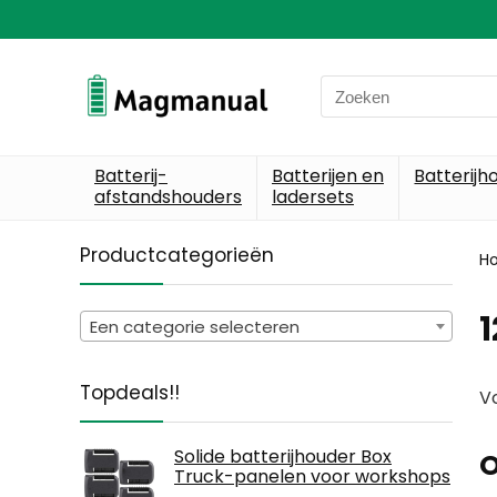
Search
for:
Batterij-
Batterijen en
Batterijh
afstandshouders
ladersets
Productcategorieën
H
1
Een categorie selecteren
Topdeals!!
Vo
Solide batterijhouder Box
O
Truck-panelen voor workshops