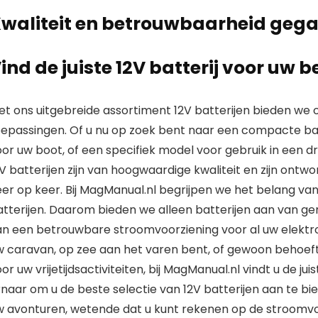
waliteit en betrouwbaarheid geg
ind de juiste 12V batterij voor uw 
et ons
uitgebreide assortiment 12V batterijen
bieden we 
oepassingen. Of u nu op zoek bent naar een compacte batt
or uw boot, of een specifiek model voor gebruik in een d
V batterijen
zijn van
hoogwaardige kwaliteit
en zijn ontwo
er op keer. Bij
MagManual.nl
begrijpen we het belang van
tterijen
. Daarom bieden we alleen batterijen aan van
ge
an een betrouwbare stroomvoorziening voor al uw elektr
w caravan, op zee aan het varen bent, of gewoon behoe
or uw vrijetijdsactiviteiten, bij
MagManual.nl
vindt u de jui
rnaar om u de beste selectie van
12V batterijen
aan te bi
w avonturen, wetende dat u kunt rekenen op de stroomvoo