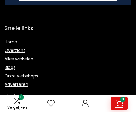
Snelle links
Home
Overzicht
Alles winkelen
Blogs
Onze webshops
Adverteren
Verklaringen
0
0
Vergelijken
Privacybeleid
algemene voorwaarden
Gelieerde openbaarmaking