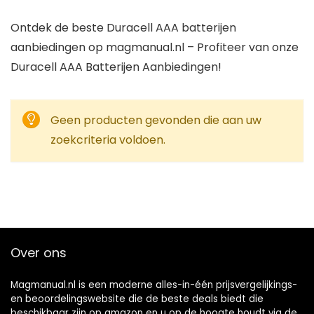
Ontdek de beste Duracell AAA batterijen
aanbiedingen op magmanual.nl – Profiteer van onze
Duracell AAA Batterijen Aanbiedingen!
Geen producten gevonden die aan uw
zoekcriteria voldoen.
Over ons
Magmanual.nl is een moderne alles-in-één prijsvergelijkings-
en beoordelingswebsite die de beste deals biedt die
beschikbaar zijn op amazon en u op de hoogte houdt via de