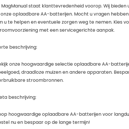
ij MagManual staat klanttevredenheid voorop. Wij bieden 
l onze oplaadbare AA-batterijen. Mocht u vragen hebben
m u te helpen en eventuele zorgen weg te nemen. Kies 
troomvoorziening met een servicegerichte aanpak.
rte beschrijving:
ekijk onze hoogwaardige selectie oplaadbare AA-batterije
peelgoed, draadloze muizen en andere apparaten. Bespaar 
erbruikbare stroombronnen.
ta beschrijving:
oop hoogwaardige oplaadbare AA-batterijen voor langdur
estel nu en bespaar op de lange termijn!