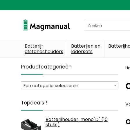
Search
for:
Batterij-
Batterijen en
Batterijh
afstandshouders
ladersets
Productcategorieën
H
O
Een categorie selecteren
Topdeals!!
Vo
Batterijhouder, mono"D" (10
O
stuks)