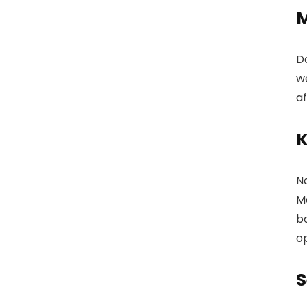
M
D
w
af
K
N
M
b
op
S