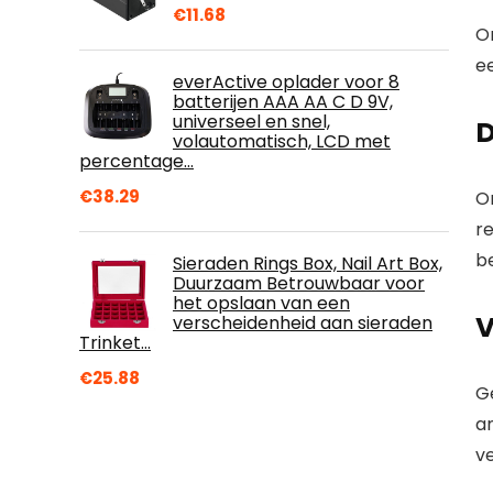
€
11.68
O
e
everActive oplader voor 8
batterijen AAA AA C D 9V,
universeel en snel,
D
volautomatisch, LCD met
percentage…
€
38.29
O
re
b
Sieraden Rings Box, Nail Art Box,
Duurzaam Betrouwbaar voor
het opslaan van een
V
verscheidenheid aan sieraden
Trinket…
€
25.88
G
an
v