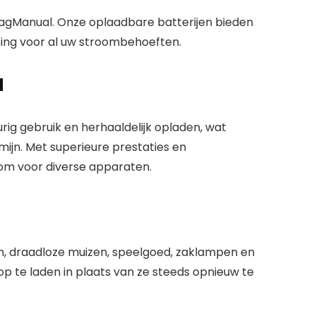
agManual. Onze oplaadbare batterijen bieden
ssing voor al uw stroombehoeften.
d
ig gebruik en herhaaldelijk opladen, wat
mijn. Met superieure prestaties en
om voor diverse apparaten.
n, draadloze muizen, speelgoed, zaklampen en
op te laden in plaats van ze steeds opnieuw te