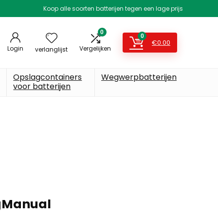
Koop alle soorten batterijen tegen een lage prijs
0
0
€
0.00
Login
Vergelijken
verlanglijst
Opslagcontainers
Wegwerpbatterijen
voor batterijen
agManual