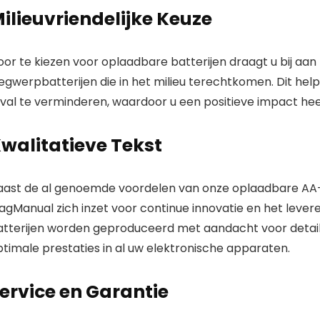
ilieuvriendelijke Keuze
oor te kiezen voor oplaadbare batterijen draagt u bij aa
egwerpbatterijen die in het milieu terechtkomen. Dit hel
val te verminderen, waardoor u een positieve impact heef
walitatieve Tekst
aast de al genoemde voordelen van onze oplaadbare AA-b
agManual zich inzet voor continue innovatie en het leve
atterijen worden geproduceerd met aandacht voor detail 
timale prestaties in al uw elektronische apparaten.
ervice en Garantie