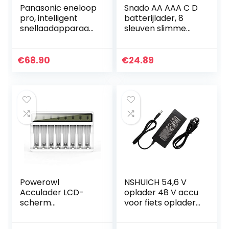
Panasonic eneloop
Snado AA AAA C D
pro, intelligent
batterijlader, 8
snellaadapparaat
sleuven slimme
met lcd-display,
snellader met
voor 1-4 NiMH-
LCD-scherm voor
accu’s AA/AAA,
AA AAA C D Ni-
€
68.90
€
24.89
met refresh-
MH/Ni-Cd
modus
oplaadbare…
Powerowl
NSHUICH 54,6 V
Acculader LCD-
oplader 48 V accu
scherm
voor fiets oplader
batterijlader (USB
elektrische
snel opladen,
batterijen uitgang