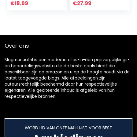
onafhankelijke
1,5 A VCA Li-Ion
€
18.99
€
27.99
sleuf) voor Ni-MH
Ni-CD AA AAA
batterij…
Over ons
Magmanual.nl is een moderne alles-in-één prijsvergelijkings-
en beoordelingswebsite die de beste deals biedt die
beschikbaar zijn op amazon en u op de hoogte houdt via de
laatst toegevoegde blogs. Alle afbeeldingen zijn
auteursrechtelijk beschermd door hun respectievelijke
eigenaren. Alle geciteerde inhoud is afgeleid van hun
respectievelijke bronnen.
WORD LID VAN ONZE MAILLIJST VOOR BEST