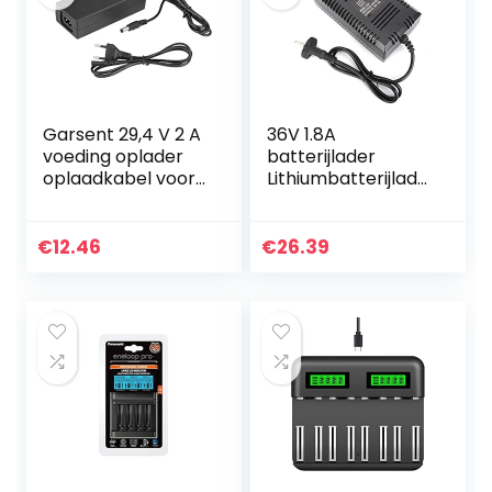
Garsent 29,4 V 2 A
36V 1.8A
voeding oplader
batterijlader
oplaadkabel voor
Lithiumbatterijlade
lithium batterij
r met XLR-
(EU)
connector voor
elektrische fiets
€
12.46
€
26.39