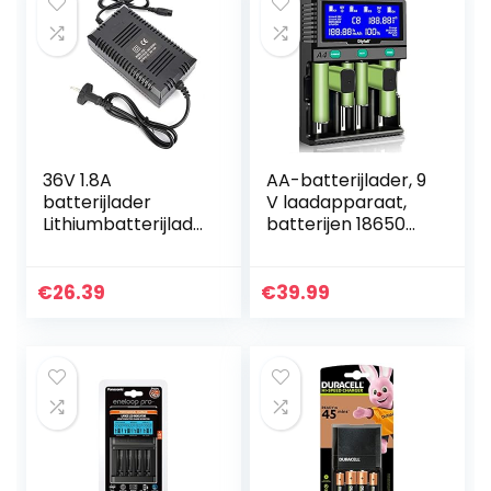
36V 1.8A
AA-batterijlader, 9
batterijlader
V laadapparaat,
Lithiumbatterijlade
batterijen 18650
r met XLR-
acculader, lcd-
connector voor
batterijlader,
elektrische fiets
snellader voor
€
26.39
€
39.99
oplaadbare accu’s
AA…