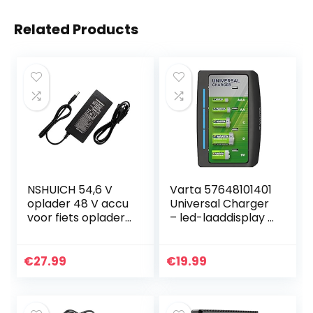
Related Products
NSHUICH 54,6 V
Varta 57648101401
oplader 48 V accu
Universal Charger
voor fiets oplader
– led-laaddisplay –
elektrische
veiligheidsuitschak
batterijen uitgang
eling – exclusief
1,5 A VCA Li-Ion
VARTA design –
€
27.99
€
19.99
Laadt 2 of 4…