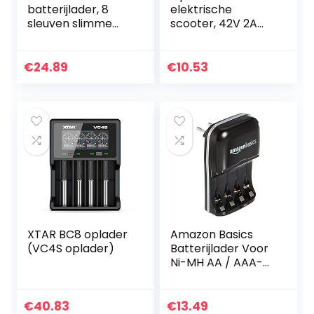
batterijlader, 8
elektrische
sleuven slimme
scooter, 42V 2A
snellader met
Vervangende
LCD-scherm voor
oplader voor
AA AAA C D Ni-
elektrische
€
24.89
€
10.53
MH/Ni-Cd
scooterlader
oplaadbare…
Batterijlader voor
Xiao-mi
XTAR BC8 oplader
Amazon Basics
(VC4S oplader)
Batterijlader Voor
Ni-MH AA / AAA-
Batterijen En USB-
Apparaten
€
40.83
€
13.49