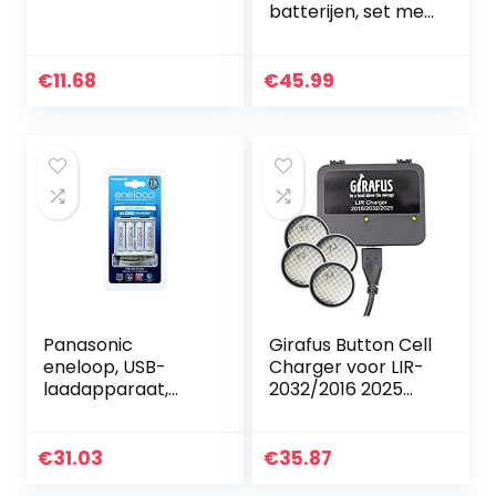
batterijen, set met
4 stuks AA en 4
stuks AAA
batterijen en
€
11.68
€
45.99
snellader
Panasonic
Girafus Button Cell
eneloop, USB-
Charger voor LIR-
laadapparaat,
2032/2016 2025
voor 2/4 NiMH-
Batterijen USB
accu’s AA/AAA,
Batterijlader
met micro USB-
Inclusief 4X LiR2032
€
31.03
€
35.87
laadkabel en 4 x
3,7Volt batterijen…