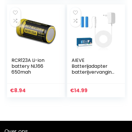
eneloop AA
mignon, min…
RCR123A Li-ion
AIEVE
battery NL166
Batterijadapter
650mah
batterijvervanging
voor 2 stuks AA
batterijen, bijv.
compatibel met
€
8.94
€
14.99
Bosch/Homematic
IP/Eve Thermo…
Over ons