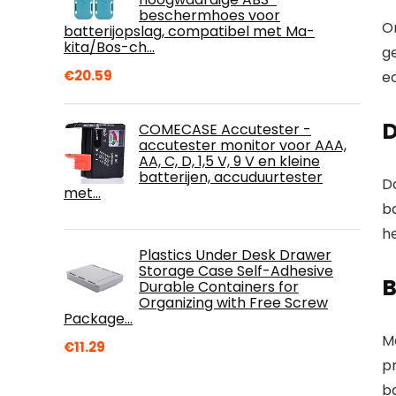
beschermhoes voor
O
batterijopslag, compatibel met Ma-
kita/Bos-ch…
g
€
20.59
e
COMECASE Accutester -
accutester monitor voor AAA,
AA, C, D, 1,5 V, 9 V en kleine
batterijen, accuduurtester
Do
met…
b
h
Plastics Under Desk Drawer
Storage Case Self-Adhesive
B
Durable Containers for
Organizing with Free Screw
Package…
M
€
11.29
p
ba