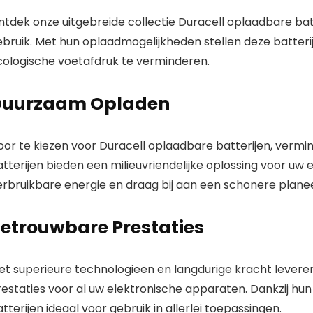
ntdek onze uitgebreide collectie Duracell oplaadbare ba
ebruik. Met hun oplaadmogelijkheden stellen deze batteri
cologische voetafdruk te verminderen.
Duurzaam Opladen
or te kiezen voor Duracell oplaadbare batterijen, vermin
atterijen bieden een milieuvriendelijke oplossing voor u
erbruikbare energie en draag bij aan een schonere planee
etrouwbare Prestaties
et superieure technologieën en langdurige kracht levere
restaties voor al uw elektronische apparaten. Dankzij hu
tterijen ideaal voor gebruik in allerlei toepassingen.