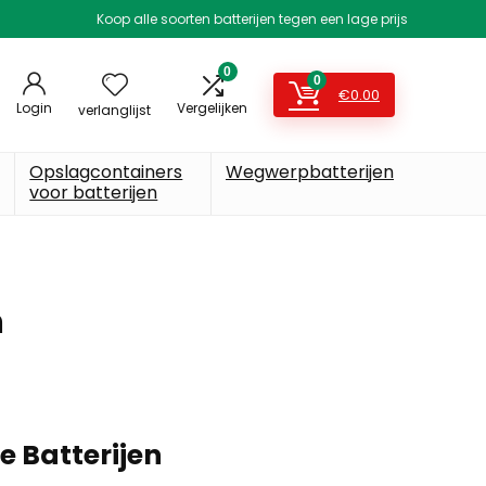
Koop alle soorten batterijen tegen een lage prijs
0
0
€
0.00
Login
Vergelijken
verlanglijst
Opslagcontainers
Wegwerpbatterijen
voor batterijen
n
 Batterijen