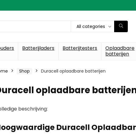
All categories
ouders
Batterijladers
Batterijtesters
Oplaadbare
batterijen
ome
Shop
Duracell oplaadbare batterijen
uracell oplaadbare batterije
lledige beschrijving:
oogwaardige Duracell Oplaadbare