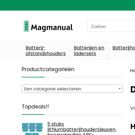
Search
for:
Batterij-
Batterijen en
Batterijh
afstandshouders
ladersets
Productcategorieën
H
D
Een categorie selecteren
Topdeals!!
Vo
5 stuks
H
lithiumbatterijhoudersleuven,
hoogwaardige ABS-