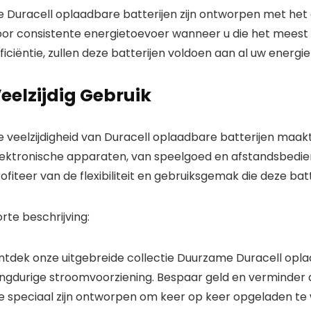
e Duracell oplaadbare batterijen zijn ontworpen met he
oor consistente energietoevoer wanneer u die het meest n
ficiëntie, zullen deze batterijen voldoen aan al uw energ
eelzijdig Gebruik
e veelzijdigheid van Duracell oplaadbare batterijen maak
lektronische apparaten, van speelgoed en afstandsbedie
ofiteer van de flexibiliteit en gebruiksgemak die deze batt
rte beschrijving:
ntdek onze uitgebreide collectie Duurzame Duracell opl
angdurige stroomvoorziening. Bespaar geld en verminder
ie speciaal zijn ontworpen om keer op keer opgeladen t