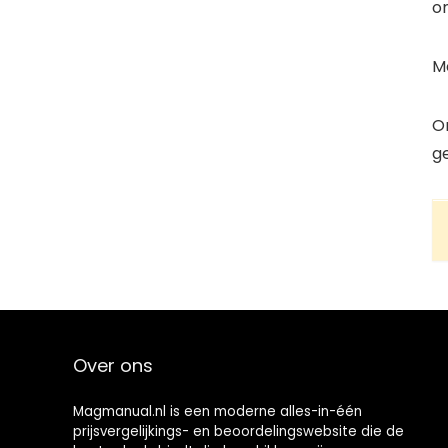
on
Me
O
g
Over ons
Magmanual.nl is een moderne alles-in-één
prijsvergelijkings- en beoordelingswebsite die de