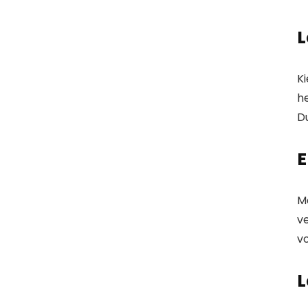
L
Ki
h
Du
E
M
v
v
L