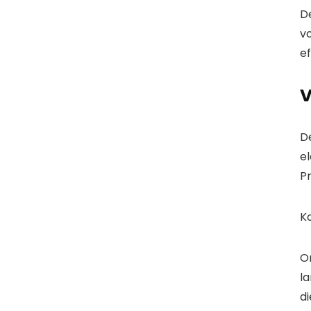
D
v
ef
V
D
e
Pr
Ko
O
l
d