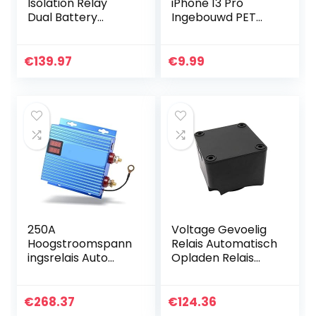
Isolation Relay
iPhone 13 Pro
Dual Battery
Ingebouwd PET
Controller 1 2v
Scherm
150A Rustige
Beschermer
huidige kleine
360°Volledige
€
139.97
€
9.99
riemkabel Voor
Lichaam Slim
auto
Transparant
Verloop Case…
250A
Voltage Gevoelig
Hoogstroomspann
Relais Automatisch
ingsrelais Auto
Opladen Relais
Dual Battery
125A Dual Battery
Isolator
Isolator VSR Auto
Schakelaar 1 2v
accessoires Voor
€
268.37
€
124.36
24V Universal
auto