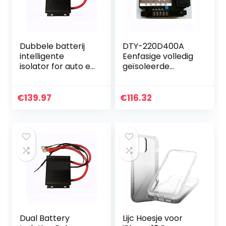
Dubbele batterij
DTY-220D400A
intelligente
Eenfasige volledig
isolator for auto en
geïsoleerde
RV 150A Lithium
voltage
batterij algemene
regulerende
isolator dubbele
module 400A
€
139.97
€
116.32
batterij isolator…
volledig
geïsoleerde
spanningsregelaar
Voor…
Dual Battery
Lijc Hoesje voor