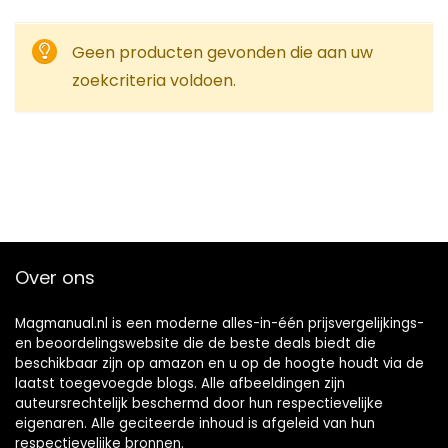
Geen producten gevonden die aan uw
zoekcriteria voldoen.
Over ons
Magmanual.nl is een moderne alles-in-één prijsvergelijkings-
en beoordelingswebsite die de beste deals biedt die
beschikbaar zijn op amazon en u op de hoogte houdt via de
laatst toegevoegde blogs. Alle afbeeldingen zijn
auteursrechtelijk beschermd door hun respectievelijke
eigenaren. Alle geciteerde inhoud is afgeleid van hun
respectievelijke bronnen.