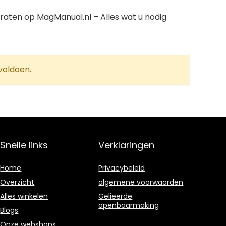
aten op MagManual.nl – Alles wat u nodig
voldoen.
Snelle links
Verklaringen
Home
Privacybeleid
Overzicht
algemene voorwaarden
Alles winkelen
Gelieerde
openbaarmaking
Blogs
Onze webshops