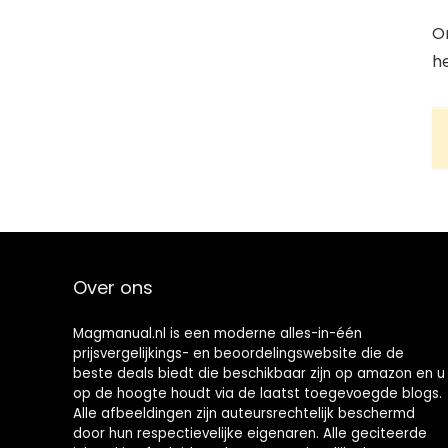
O
h
Over ons
Magmanual.nl is een moderne alles-in-één
prijsvergelijkings- en beoordelingswebsite die de
beste deals biedt die beschikbaar zijn op amazon en u
op de hoogte houdt via de laatst toegevoegde blogs.
Alle afbeeldingen zijn auteursrechtelijk beschermd
door hun respectievelijke eigenaren. Alle geciteerde