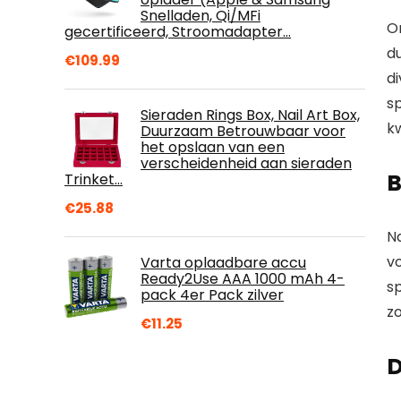
Snelladen, Qi/MFi
O
gecertificeerd, Stroomadapter…
d
€
109.99
d
s
Sieraden Rings Box, Nail Art Box,
kw
Duurzaam Betrouwbaar voor
het opslaan van een
verscheidenheid aan sieraden
B
Trinket…
€
25.88
N
v
Varta oplaadbare accu
Ready2Use AAA 1000 mAh 4-
s
pack 4er Pack zilver
zo
€
11.25
D