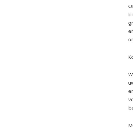
O
ba
gr
er
o
Ko
W
u
en
vo
b
Me