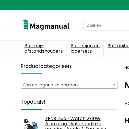
Search
for:
Batterij-
Batterijen en
Batterijh
afstandshouders
ladersets
Productcategorieën
H
N
Een categorie selecteren
Topdeals!!
Vo
ZENS Dual+Watch 2x10W
H
Aluminium 3in1 draadloze
oplader (Apple & Samsung