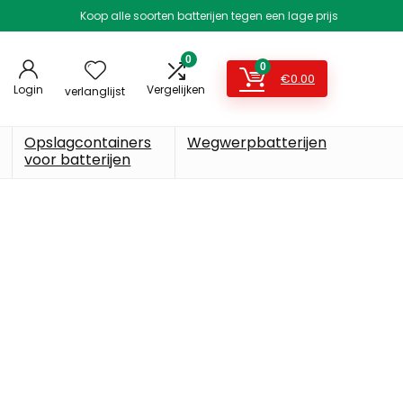
Koop alle soorten batterijen tegen een lage prijs
0
0
€
0.00
Login
Vergelijken
verlanglijst
Opslagcontainers
Wegwerpbatterijen
voor batterijen