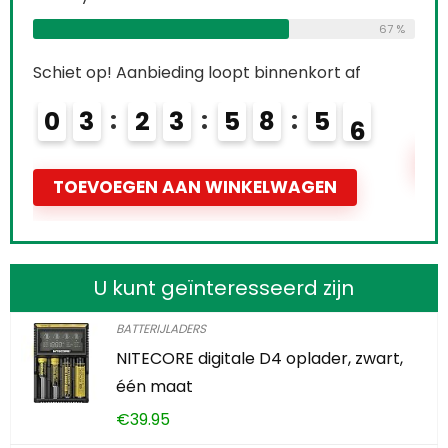
68 %
67 %
Schi
Schiet op! Aanbieding loopt binnenkort af
0
0
3
2
3
5
8
5
4
5
T
TOEVOEGEN AAN WINKELWAGEN
U kunt geïnteresseerd zijn
BATTERIJLADERS
NITECORE digitale D4 oplader, zwart,
één maat
€
39.95