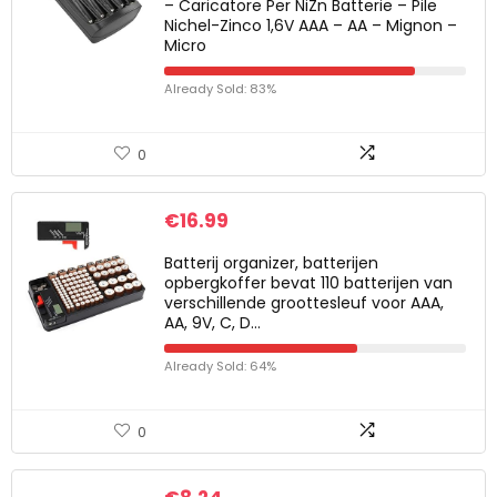
– Caricatore Per NiZn Batterie – Pile
Nichel-Zinco 1,6V AAA – AA – Mignon –
Micro
Already Sold: 83%
0
€
16.99
Batterij organizer, batterijen
opbergkoffer bevat 110 batterijen van
verschillende groottesleuf voor AAA,
AA, 9V, C, D…
Already Sold: 64%
0