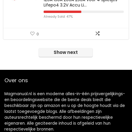
Lifepo4 3.2V Accu Li…
Already Sold: 47%
0
Show next
Over ons
Magmanual.nl is een moderne alles-in-één prijsvergelijkings-
en beoordelingswebsite die de beste deals biedt die
beschikbaar zijn op amazon en u op de hoogte houdt via de
laatst toegevoegde blogs. Alle afbeeldingen zijn
auteursrechtelijk beschermd door hun respectievelijke
eigenaren. Alle geciteerde inhoud is afgeleid van hun
respectievelijke bronnen.