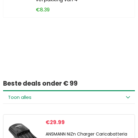
€
8.39
Iets interessants
gevonden?
Beste deals onder € 99
Toon alles
€
29.99
ANSMANN NiZn Charger Caricabatteria