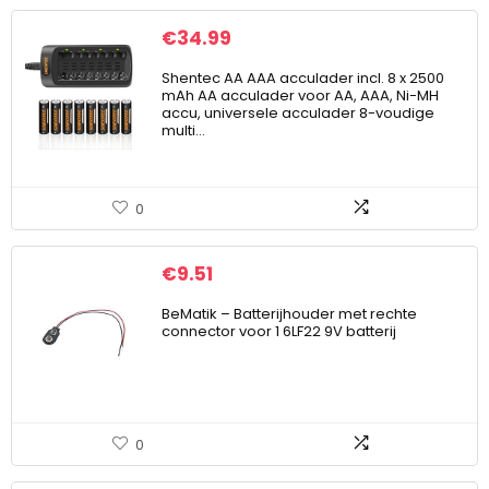
€
34.99
Shentec AA AAA acculader incl. 8 x 2500
mAh AA acculader voor AA, AAA, Ni-MH
accu, universele acculader 8-voudige
multi…
0
€
9.51
BeMatik – Batterijhouder met rechte
connector voor 1 6LF22 9V batterij
0