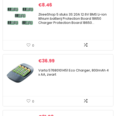
€
8.46
ZkeeShop 5 stuks 3S 20A 12.6V BMS Li-ion
lithium batterij Protection Board 18650
Charger Protection Board 18650…
0
€
36.99
Varta 57680101451 Eco Charger, 800mAh 4
x AA, zwart
0