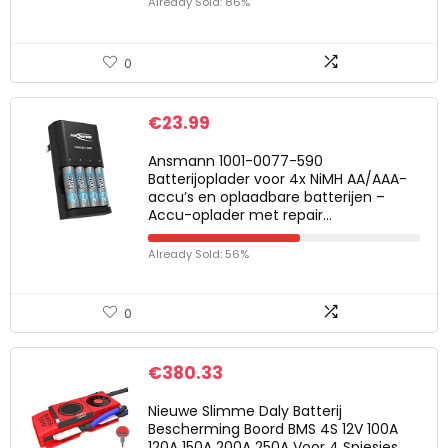
Already Sold: 86%
0
€
23.99
Ansmann 1001-0077-590
Batterijoplader voor 4x NiMH AA/AAA-
accu’s en oplaadbare batterijen –
Accu-oplader met repair…
Already Sold: 56%
0
€
380.33
Nieuwe Slimme Daly Batterij
Bescherming Boord BMS 4S 12V 100A
120A 150A 200A 250A Voor 4 Spiesjes