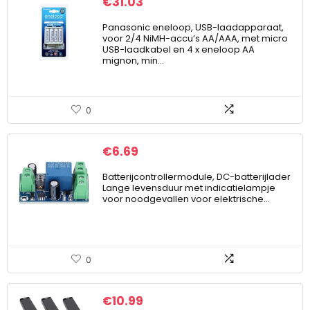
€
31.03
Panasonic eneloop, USB-laadapparaat,
voor 2/4 NiMH-accu’s AA/AAA, met micro
USB-laadkabel en 4 x eneloop AA
mignon, min…
0
€
6.69
Batterijcontrollermodule, DC-batterijlader
Lange levensduur met indicatielampje
voor noodgevallen voor elektrische…
0
€
10.99