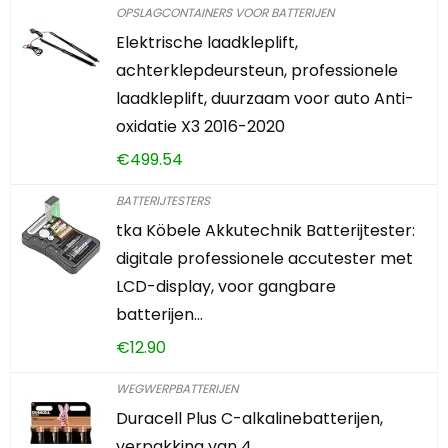
OPSLAGCONTAINERS VOOR BATTERIJEN
Elektrische laadkleplift,
achterklepdeursteun, professionele
laadkleplift, duurzaam voor auto Anti-
oxidatie X3 2016-2020
€
499.54
BATTERIJTESTERS
tka Köbele Akkutechnik Batterijtester:
digitale professionele accutester met
LCD-display, voor gangbare
batterijen…
€
12.90
WEGWERPBATTERIJEN
Duracell Plus C-alkalinebatterijen,
verpakking van 4