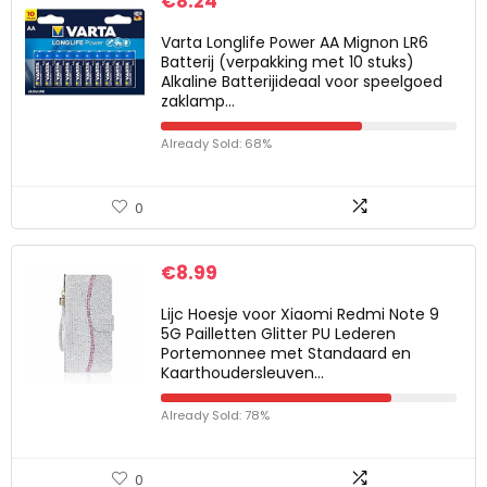
€
8.24
Varta Longlife Power AA Mignon LR6
Batterij (verpakking met 10 stuks)
Alkaline Batterijideaal voor speelgoed
zaklamp…
Already Sold: 68%
0
€
8.99
Lijc Hoesje voor Xiaomi Redmi Note 9
5G Pailletten Glitter PU Lederen
Portemonnee met Standaard en
Kaarthoudersleuven…
Already Sold: 78%
0