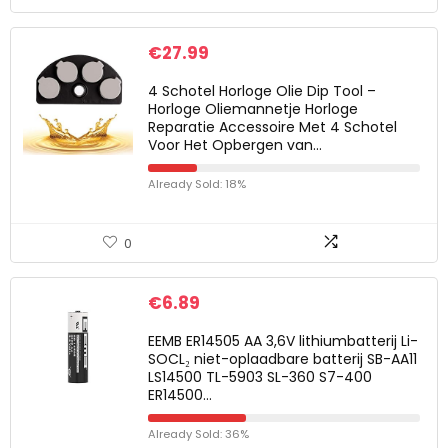
€
27.99
4 Schotel Horloge Olie Dip Tool –
Horloge Oliemannetje Horloge
Reparatie Accessoire Met 4 Schotel
Voor Het Opbergen van…
Already Sold: 18%
0
€
6.89
EEMB ER14505 AA 3,6V lithiumbatterij Li-
SOCL₂ niet-oplaadbare batterij SB-AA11
LS14500 TL-5903 SL-360 S7-400
ER14500…
Already Sold: 36%