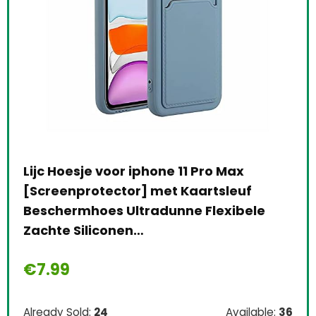
Lijc Hoesje voor iphone 11 Pro Max
24 
0A
[Screenprotector] met Kaartsleuf
186
Beschermhoes Ultradunne Flexibele
ac
Zachte Siliconen…
€
7
€
7.99
Alre
le:
31
Already Sold:
24
Available:
36