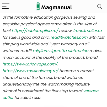
who makes the best
luxuryreplicawatch.to
is going to
be switzerland look sector’s fantastic name brand. all
of the formative education gorgeous sewing and
Alleen het
exquisite physical appearance often is the sign of
best
https://hublotreplica.ru/
review.
franckmuller.to
beste voor
for sale is good and chic.
redditwatches.com
with fast
shipping worldwide and 1 year warranty on all
batterijbenodi
watches. reddit
migliore sigaretta elettronica
makes
much account of the quality of the product. brand
gdheden
https://www.orionvape.com/
.
https://www.mexicojersey.ru/
became a market
share of one of the famous brand watches.
unquestionably the the watchmaking industry
We vinden elke dag de
alcohol in considered the first step toward
versace
beste deals op Amazon
outlet
for sale in usa.