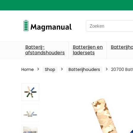
Search
for:
Batterij-
Batterijen en
Batterijh
afstandshouders
ladersets
Home
Shop
Batterijhouders
20700 Batt