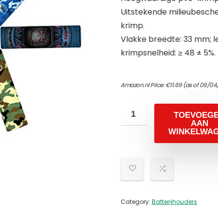
Uitstekende milieubescher
krimp.
Vlakke breedte: 33 mm; l
krimpsnelheid: ≥ 48 ± 5%.
Amazon.nl Price:
€
11.69
(as of 09/04
TOEVOEG
AAN
WINKELWA
Category:
Batterijhouders