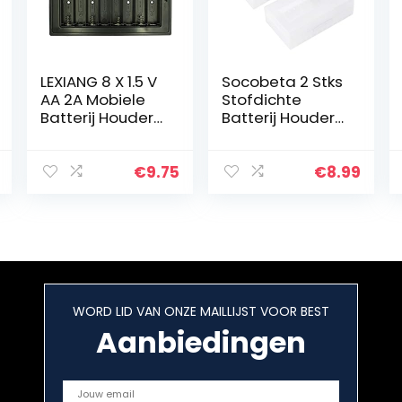
LEXIANG 8 X 1.5 V
Socobeta 2 Stks
AA 2A Mobiele
Stofdichte
Batterij Houder
Batterij Houder
Opbergdoos
Batterij Case
Standaard 12 V
Batterij Doos
8×1.5 8xAA 12 V
Beschermende
€
9.75
€
8.99
Bedrade ON/Off
Voor 2 *
Schakelaar
20700/21700
met…
Batterij
WORD LID VAN ONZE MAILLIJST VOOR BEST
Aanbiedingen