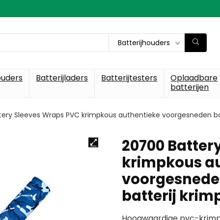
Batterijhouders
ouders
Batterijladers
Batterijtesters
Oplaadbare
batterijen
ery Sleeves Wraps PVC krimpkous authentieke voorgesneden batte
20700 Batter
krimpkous a
voorgesneden
batterij krim
Hoogwaardige pvc-krimpk