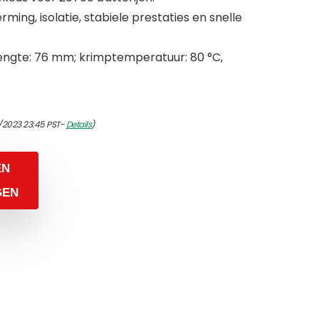
ming, isolatie, stabiele prestaties en snelle
engte: 76 mm; krimptemperatuur: 80 °C,
/2023 23:45 PST-
Details
)
EN
GEN