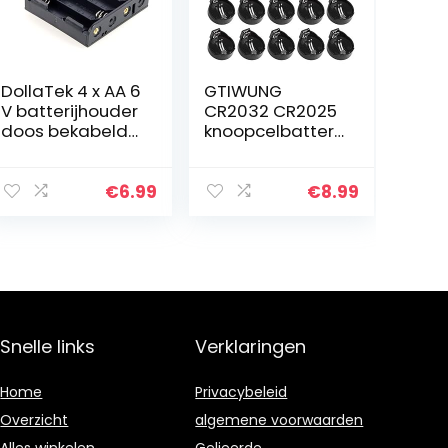
DollaTek 4 x AA 6
GTIWUNG
V batterijhouder
CR2032 CR2025
doos bekabelde
knoopcelbatterij
aan/uit-
houder voor 3V
schakelaar en
knoopbatterij,
afdekking
zwart,
€
6.99
€
8.99
verpakking van
20
Snelle links
Verklaringen
Home
Privacybeleid
Overzicht
algemene voorwaarden
Alles winkelen
Gelieerde