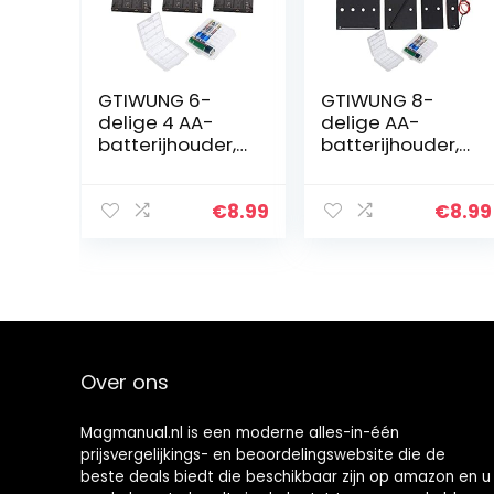
GTIWUNG 6-
GTIWUNG 8-
delige 4 AA-
delige AA-
batterijhouder,
batterijhouder,
batterijhouder-
batterijhouder-
doos met
doos met
draad, zwarte
draad, zwarte
€
8.99
€
8.99
plastic
plastic
batterijen-doos
batterijen-doos
met pin, 4 X 1.5V
met pin, 1.5V / 3V
6V…
/ 4…
Over ons
Magmanual.nl is een moderne alles-in-één
prijsvergelijkings- en beoordelingswebsite die de
beste deals biedt die beschikbaar zijn op amazon en u