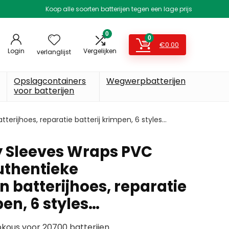
Koop alle soorten batterijen tegen een lage prijs
0
0
€
0.00
Login
Vergelijken
verlanglijst
Opslagcontainers
Wegwerpbatterijen
voor batterijen
rijhoes, reparatie batterij krimpen, 6 styles…
y Sleeves Wraps PVC
uthentieke
 batterijhoes, reparatie
pen, 6 styles…
ous voor 20700 batterijen.