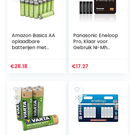
Amazon Basics AA
Panasonic Eneloop
oplaadbare
Pro, Klaar voor
batterijen met
Gebruik Ni-Mh
hoge capaciteit
Batterij, AAA Micro,
2400 mAh (24-
Min. 930 mAh, 500
pack)
Laadcycli, Extra
€
28.18
€
17.27
voorgeladen
Sterke…