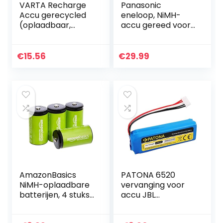
VARTA Recharge
Panasonic
Accu gerecycled
eneloop, NiMH-
(oplaadbaar,
accu gereed voor
ready-to-use
gebruik, AA
voorgeladen AA
mignon,
Mignon Ni-MH
verpakking van 8,
€
15.56
€
29.99
batterij (2100
1900 mAh, 2100
mAh), van 11…
laadcycli, met
hoog…
AmazonBasics
PATONA 6520
NiMH-oplaadbare
vervanging voor
batterijen, 4 stuks
accu JBL
C-cellen
GSP1029102A
(6000mAh) –