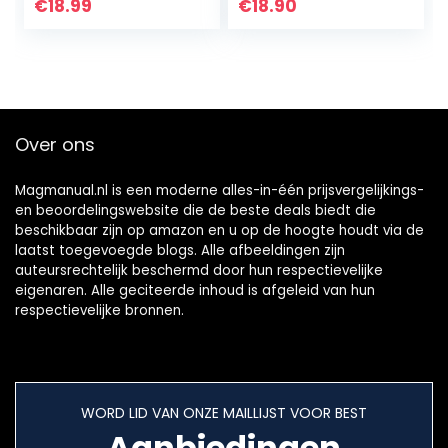
compatibel met
€
18.99
€
18.90
JBL Charge 3 (jaar
2016)
Over ons
Magmanual.nl is een moderne alles-in-één prijsvergelijkings-
en beoordelingswebsite die de beste deals biedt die
beschikbaar zijn op amazon en u op de hoogte houdt via de
laatst toegevoegde blogs. Alle afbeeldingen zijn
auteursrechtelijk beschermd door hun respectievelijke
eigenaren. Alle geciteerde inhoud is afgeleid van hun
respectievelijke bronnen.
WORD LID VAN ONZE MAILLIJST VOOR BEST
Aanbiedingen