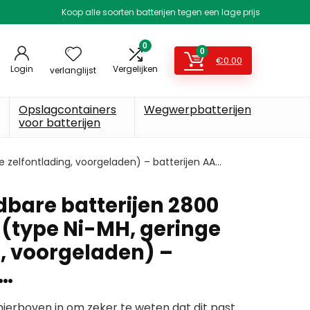
Koop alle soorten batterijen tegen een lage prijs
0
0
€
0.00
Login
Vergelijken
verlanglijst
Opslagcontainers
Wegwerpbatterijen
voor batterijen
e zelfontlading, voorgeladen) – batterijen AA…
dbare batterijen 2800
 (type Ni-MH, geringe
g, voorgeladen) –
A…
erboven in om zeker te weten dat dit past.