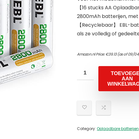
【16 stucks AA Oplaadbare
2800mAh batterijen, met
【Recyclebaar】 EBL-batte
als ze volledig of gedeelte
Amazon.nl Price:
€
39.13
(as of 09/04
TOEVOEG
AAN
WINKELWA
Category:
Oplaadbare batterijen