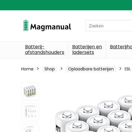
Search
for:
Batterij-
Batterijen en
Batterijh
afstandshouders
ladersets
Home
Shop
Oplaadbare batterijen
EBL