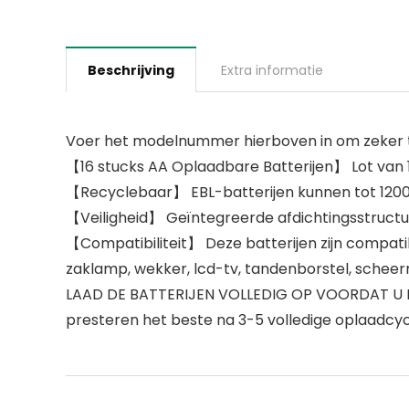
Beschrijving
Extra informatie
Voer het modelnummer hierboven in om zeker te
【16 stucks AA Oplaadbare Batterijen】 Lot van 
【Recyclebaar】 EBL-batterijen kunnen tot 1200 k
【Veiligheid】 Geïntegreerde afdichtingsstructuu
【Compatibiliteit】 Deze batterijen zijn compatib
zaklamp, wekker, lcd-tv, tandenborstel, schee
LAAD DE BATTERIJEN VOLLEDIG OP VOORDAT U DEZE 
presteren het beste na 3-5 volledige oplaadcycl