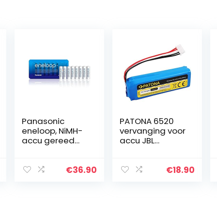
Panasonic
PATONA 6520
eneloop, NiMH-
vervanging voor
accu gereed
accu JBL
voor gebruik, AA
GSP1029102A
mignon,
(6000mAh) –
verpakking van
compatibel met
€
36.90
€
18.90
8, verpakking
JBL Charge 3
kan tevens
(jaar 2016)
gebruikt
worden…