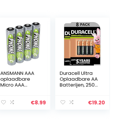
ANSMANN AAA
Duracell Ultra
oplaadbare
Oplaadbare AA
Micro AAA
Batterijen, 2500
batterijen, hoge
Mah, 8 Stuk
capaciteit,
ideaal voor
€
8.99
€
19.20
hoge
vermogensverei
sten zoals op
afstand…