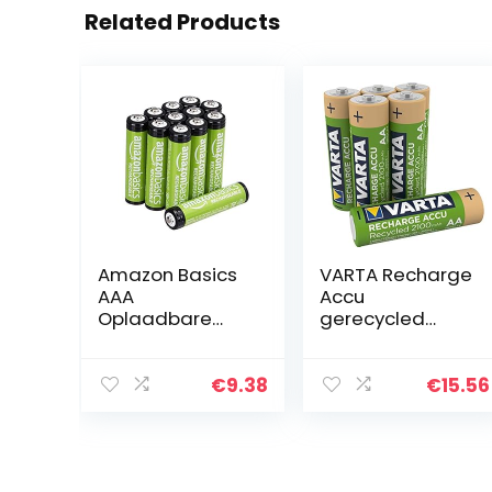
Related Products
Amazon Basics
VARTA Recharge
AAA
Accu
Oplaadbare
gerecycled
Battrijen 800
(oplaadbaar,
Mah, Set Van 12
ready-to-use
Stuks
voorgeladen AA
€
9.38
€
15.56
Mignon Ni-MH
batterij (2100
mAh), van 11…