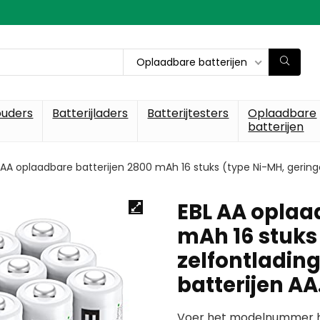
Oplaadbare batterijen
ouders
Batterijladers
Batterijtesters
Oplaadbare
batterijen
 AA oplaadbare batterijen 2800 mAh 16 stuks (type Ni-MH, gering
EBL AA oplaa
mAh 16 stuks
zelfontladin
batterijen A
Voer het modelnummer hi