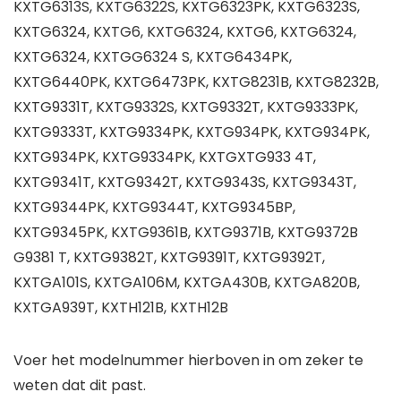
KXTG6313S, KXTG6322S, KXTG6323PK, KXTG6323S,
KXTG6324, KXTG6, KXTG6324, KXTG6, KXTG6324,
KXTG6324, KXTGG6324 S, KXTG6434PK,
KXTG6440PK, KXTG6473PK, KXTG8231B, KXTG8232B,
KXTG9331T, KXTG9332S, KXTG9332T, KXTG9333PK,
KXTG9333T, KXTG9334PK, KXTG934PK, KXTG934PK,
KXTG934PK, KXTG9334PK, KXTGXTG933 4T,
KXTG9341T, KXTG9342T, KXTG9343S, KXTG9343T,
KXTG9344PK, KXTG9344T, KXTG9345BP,
KXTG9345PK, KXTG9361B, KXTG9371B, KXTG9372B
G9381 T, KXTG9382T, KXTG9391T, KXTG9392T,
KXTGA101S, KXTGA106M, KXTGA430B, KXTGA820B,
KXTGA939T, KXTH121B, KXTH12B
Voer het modelnummer hierboven in om zeker te
weten dat dit past.