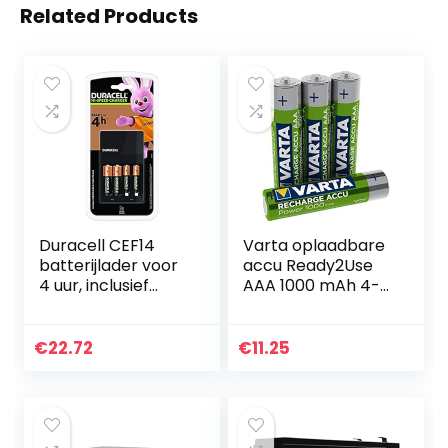
Related Products
Duracell CEF14
Varta oplaadbare
batterijlader voor
accu Ready2Use
4 uur, inclusief
AAA 1000 mAh 4-
oplaadbare
pack 4er Pack
batterijen, AA+AAA
zilver
€
22.72
€
11.25