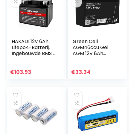
HAKADI 12V 6Ah
Green Cell
Lifepo4-Batterij,
AGM46ccu Gel
Ingebouwde BMS –
AGM 12V 8Ah
3000+ Deep Cycle
Green Cell accu
Oplaadbare
batterij voor USV
Lithium-
loodgel accu
€
103.93
€
33.34
ijzerfosfaatbatterij
verzegeld lood-
Vervang…
zuur batterij VRLA…