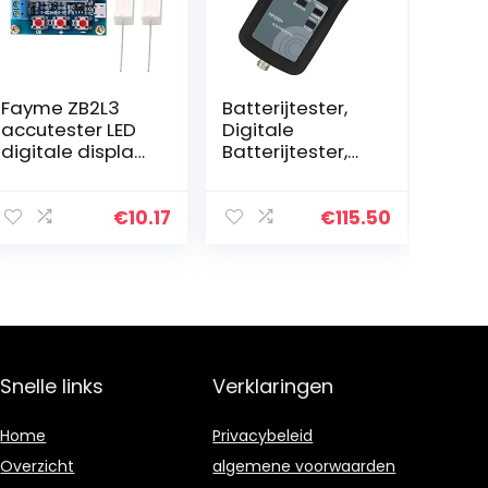
Fayme ZB2L3
Batterijtester,
accutester LED
Digitale
digitale display
Batterijtester,
18650 lithium
Yr1035 Hoge
batterij voeding
Nauwkeurigheid
test weerstand
Lithiumbatterij
€
10.17
€
115.50
lood SSUre
Interne
capaciteit
Weerstandstest
erkit, Met…
Snelle links
Verklaringen
Home
Privacybeleid
Overzicht
algemene voorwaarden