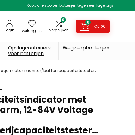
Koop alle soorten batterijen tegen een lage prijs
0
0
€
0.00
Login
Vergelijken
verlanglijst
Opslagcontainers
Wegwerpbatterijen
voor batterijen
tage meter monitor/batterijcapaciteitstester…
-
iteitsindicator met
larm, 12-84V Voltage
erijcapaciteitstester…