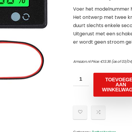
Voer het modelnummer hi
Het ontwerp met twee kno
duurt slechts enkele sec
Uitgerust met een schake
er wordt geen stroom geb
Amazon.nl Price:
€
13.36
(as of 03/04
TOEVOEG
AAN
WINKELWA