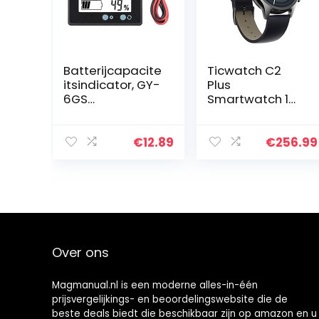
Batterijcapacite
Ticwatch C2
itsindicator, GY-
Plus
6GS
Smartwatch 1
Batterijcapacite
GB RAM met
itstester
NFC-betalingen,
Waterdicht
IP68 waterdicht
€
12.89
€
256.99
Batterijvermoge
1,3 inch AMOLED-
n Monitor LCD
scherm,
12-84 V Batterij…
ingebouwde
GPS Fitness…
Over ons
Magmanual.nl is een moderne alles-in-één
prijsvergelijkings- en beoordelingswebsite die de
beste deals biedt die beschikbaar zijn op amazon en u