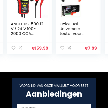
ANCEL BST500 12
OcioDual
V / 24 V 100-
Universele
2000 CCA
tester voor
Automotive
batterijtester AA
Accutester
AAA C D 1,5 V 9 V
Voertuigdiagno
BT-168, zwart
€
159.99
€
7.99
se en
Laadvermogen
van de
Lichtmachine…
WORD LID VAN ONZE MAILLIJST VOOR BEST
Aanbiedingen