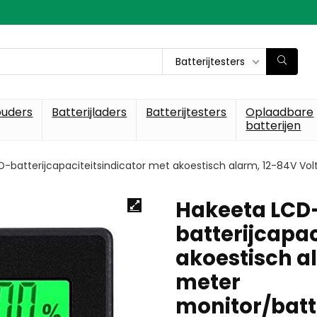
Batterijtesters
ouders
Batterijladers
Batterijtesters
Oplaadbare
batterijen
-batterijcapaciteitsindicator met akoestisch alarm, 12-84V Vol
Hakeeta LCD
batterijcapac
akoestisch a
meter
monitor/batt