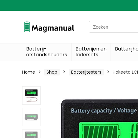
Search
for:
Batterij-
Batterijen en
Batterijh
afstandshouders
ladersets
Home
Shop
Batterijtesters
Hakeeta LCD