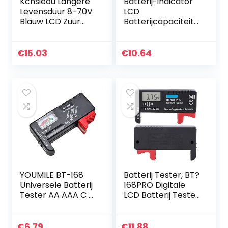
Kcnsieou Langere
Batterij-indicator
Levensduur 8-70V
LCD
Blauw LCD Zuur
Batterijcapaciteit-
Lood Lithium
indicator 12-48 V
Batterij Capaciteit
Universele
Indicator
waterdichte
€
15.03
€
10.64
Voltmeter Gauge
digitale
2in1
batterijspanning…
YOUMILE BT-168
Batterij Tester, BT?
Universele Batterij
168PRO Digitale
Tester AA AAA C D
LCD Batterij Tester
9V Knop Checker
1.2 V?4,8 V Batterij
Checker voor
Kleine Batterijen,
€
6.79
€
11.88