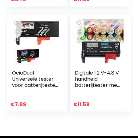
knoopcel…
OcioDual
Digitale 1,2 V-4,8 V
Universele tester
handheld
voor batterijtester
batterijtester met
AA AAA C D 1,5 V 9
hoge
V BT-168, zwart
nauwkeurigheid
voor kantoor voor
€
7.99
€
11.59
thuis voor kleine
batterijen…