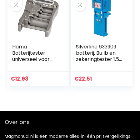
Hama
Silverline 633909
Batterijtester
batterij, Bu lb en
universeel voor
zekeringtester 1.5V
accu’s en
– 9V, blauw
batterijen,
testapparaat met
€
12.93
€
22.51
LCD-weergave
van de
restspanning en…
Over ons
Magmanual.nl is een moderne alles-in-één prijsvergelijkings-