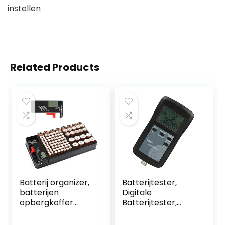
instellen
Related Products
Batterij organizer,
Batterijtester,
batterijen
Digitale
opbergkoffer
Batterijtester,
bevat 110
Yr1035 Hoge
batterijen van
Nauwkeurigheid