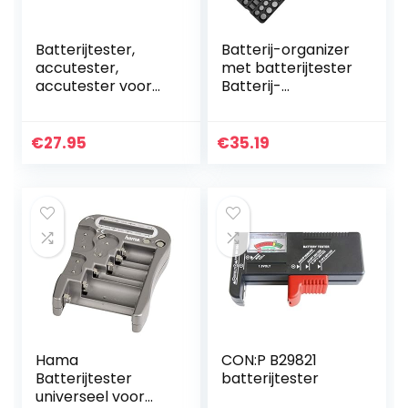
Batterijtester,
Batterij-organizer
accutester,
met batterijtester
accutester voor
Batterij-
accu AAA, AA, NI-
opbergdoos 104
MH, lithiumbatterij,
roosters Batterij-
C, D, 1,5V tot 9V, N
organizer
€
27.95
€
35.19
en knoopcellen
Draagtashouder
Gemakkelijk af…
Hama
CON:P B29821
Batterijtester
batterijtester
universeel voor