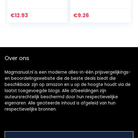
accu’s en
batterijen,
testapparaat met
€
12.93
€
9.26
LCD-weergave
van de
restspanning en…
Over ons
Magmanual.nl is een moderne alles-in-één prijsvergelijkings-
en beoordelingswebsite die de beste deals biedt die
beschikbaar zijn op amazon en u op de hoogte houdt via de
laatst toegevoegde blogs. Alle afbeeldingen zijn
auteursrechtelijk beschermd door hun respectievelijke
eigenaren. Alle geciteerde inhoud is afgeleid van hun
respectievelijke bronnen.