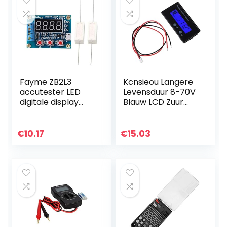
Fayme ZB2L3
Kcnsieou Langere
accutester LED
Levensduur 8-70V
digitale display
Blauw LCD Zuur
18650 lithium
Lood Lithium
batterij voeding
Batterij Capaciteit
test weerstand
Indicator
€
10.17
€
15.03
lood SSUre
Voltmeter Gauge
capaciteit
2in1