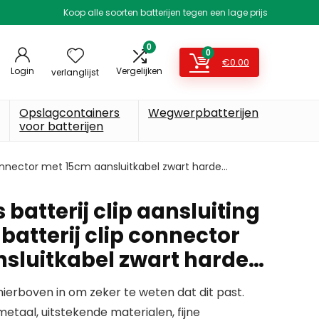
Koop alle soorten batterijen tegen een lage prijs
0
0
€
0.00
Login
Vergelijken
verlanglijst
Opslagcontainers
Wegwerpbatterijen
voor batterijen
ip connector met 15cm aansluitkabel zwart harde…
 batterij clip aansluiting
 batterij clip connector
sluitkabel zwart harde…
erboven in om zeker te weten dat dit past.
metaal, uitstekende materialen, fijne