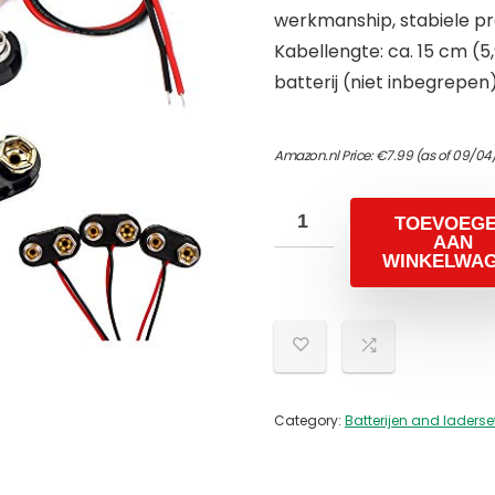
werkmanship, stabiele pr
Kabellengte: ca. 15 cm (5,
batterij (niet inbegrepen)
Amazon.nl Price:
€
7.99
(as of 09/04
TOEVOEG
AAN
WINKELWA
Category:
Batterijen and laderse