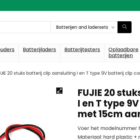
Batterijen and ladersets
ouders
Batterijladers
Batterijtesters
Oplaadbare
batterijen
JIE 20 stuks batterij clip aansluiting I en T type 9V batterij cl
FUJIE 20 stuks
I en T type 9V
met 15cm aan
Voer het modelnummer hi
Materiaal: hard plastic + 