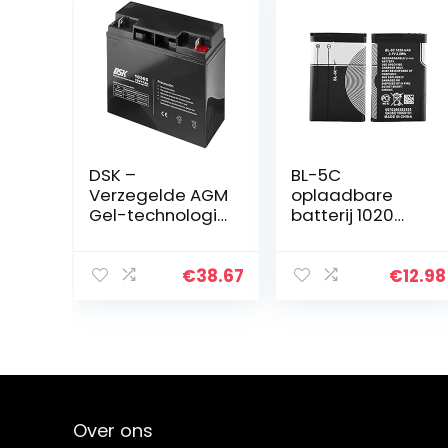
DSK –
BL-5C
Verzegelde AGM
oplaadbare
Gel-technologie
batterij 1020
loodaccu. 12V
mAh met
17Ah. Ideaal voor
stroombescher
elk elektrisch
ming 2 stuks
€
38.67
€
12.98
mobiliteitshulp
(5C-2pc)
middel. Bestand
tegen…
Over ons