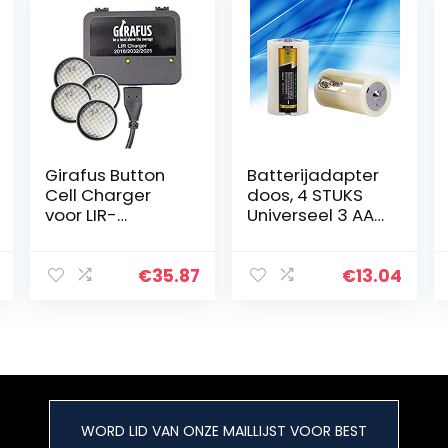
Girafus Button
Batterijadapter
Cell Charger
doos, 4 STUKS
voor LIR-
Universeel 3 AA
2032/2016 2025
naar D-formaat
Batterijen USB
Parallelle
Batterijlader
batterijomvorm
€
35.87
€
13.04
Inclusief 4X
er
LiR2032 3,7Volt
Adapterhouder
batterijen…
Hoesjes Doos
Wit…
WORD LID VAN ONZE MAILLIJST VOOR BEST