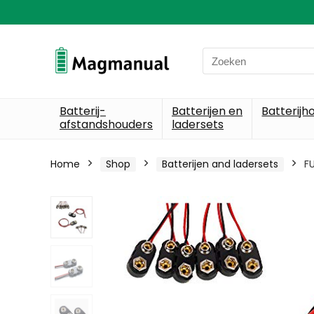
Search
for:
Batterij-
Batterijen en
Batterijh
afstandshouders
ladersets
Home
Shop
Batterijen and ladersets
FU