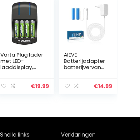
Varta Plug lader
AIEVE
met LED-
Batterijadapter
laaddisplay,
batterijvervangi
Veiligheidsuitsc
ng voor 2 stuks
hakeling en
AA batterijen,
exclusief Varta
bijv. compatibel
€
19.99
€
14.99
design, Laadt 2
met
of 4 AA, AAA
Bosch/Homema
tegelijk…
tic IP/Eve
Thermo…
Snelle links
Verklaringen