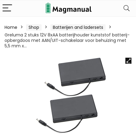
Home
Shop
Batterijen and ladersets
Greluma 2 stuks 12V 8xAA batterijhouder kunststof batterij-
opbergdoos met AAN/UIT-schakelaar voor behuizing met
5,5 mm x…