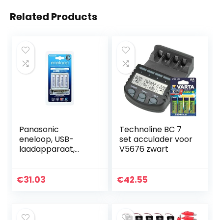
Related Products
Panasonic
Technoline BC 7
eneloop, USB-
set acculader voor
laadapparaat,
V5676 zwart
voor 2/4 NiMH-
accu’s AA/AAA,
met micro USB-
€
31.03
€
42.55
laadkabel en 4 x
eneloop AA
mignon, min…