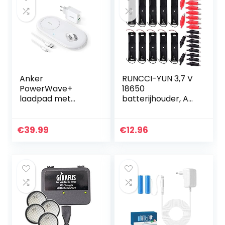
Anker
RUNCCI-YUN 3,7 V
PowerWave+
18650
laadpad met
batterijhouder, AA
laaddock voor je
batterijhouder,
Watch, Qi-
behuizing
gecertificeerd 2-
kunststof
€
39.99
€
12.96
in-1 laadpad met
opbergdoos,
Apple Watch
opbergdoos met
laaddock, voor…
bedrading leads…