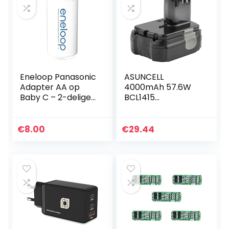
Eneloop Panasonic
ASUNCELL
Adapter AA op
4000mAh 57.6W
Baby C – 2-delige
BCL1415
blister wit
Vervangende
Batterij Voor
Hitachi BCL1415
€
8.00
€
29.44
BCL1430 EBL1430
326236 326823
326824 327728…