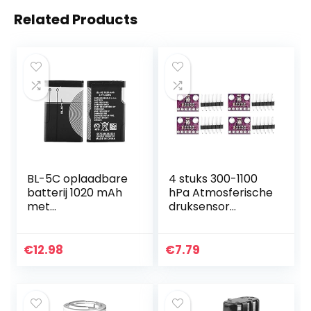
Related Products
BL-5C oplaadbare
4 stuks 300-1100
batterij 1020 mAh
hPa Atmosferische
met
druksensor
stroombeschermi
BMP280
ng 2 stuks (5C-
Elektronische
2pc)
componenten
€
12.98
€
7.79
met duidelijk
gemarkeerde