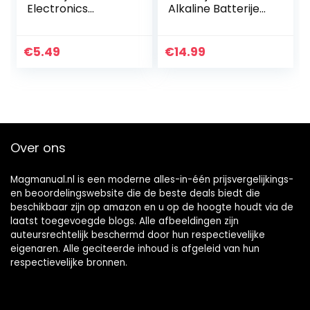
Electronics
Alkaline Batterijen
CR2032 Lithium
LR03 – Verpakking
knoopcel 3V
van 40 stuks,
batterij in originele
milieuvriendelijke
€
5.49
€
14.99
blisterverpakking
verpakking…
met 5 stuks
Over ons
Magmanual.nl is een moderne alles-in-één prijsvergelijkings-
en beoordelingswebsite die de beste deals biedt die
beschikbaar zijn op amazon en u op de hoogte houdt via de
laatst toegevoegde blogs. Alle afbeeldingen zijn
auteursrechtelijk beschermd door hun respectievelijke
eigenaren. Alle geciteerde inhoud is afgeleid van hun
respectievelijke bronnen.