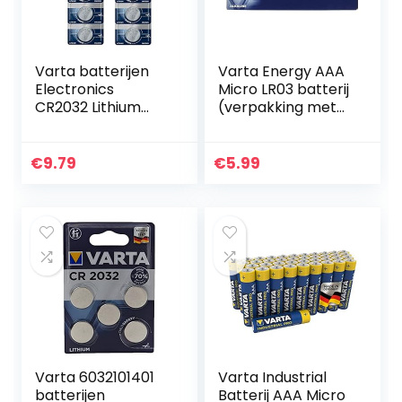
Varta batterijen
Varta Energy AAA
Electronics
Micro LR03 batterij
CR2032 Lithium
(verpakking met
knoopcel 3V
10 stuks) Alkaline
batterij verpakking
Batterij, ideaal
met 10 stuks
voor speelgoed
€
9.79
€
5.99
knoopcellen in
zaklamp en…
originele…
Varta 6032101401
Varta Industrial
batterijen
Batterij AAA Micro