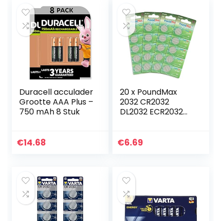
Duracell acculader
20 x PoundMax
Grootte AAA Plus –
2032 CR2032
750 mAh 8 Stuk
DL2032 ECR2032
3V Lithium
Knoopcelbatterije
n
€
14.68
€
6.69