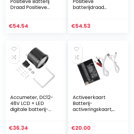
Positieve Batterij
Positieve
Draad Positieve
batterijdraad
Batterij Kabel 2Pin
Positieve
Connector
batterijkabel
Vervanging voor
Vervangen
€
54.54
€
54.53
528i 535i 550i 640i
Eenvoudige
F07…
installatie
Betrouwbare
vervanging…
Accumeter, DC12-
Activeerkaart
48V LCD + LED
Batterij-
digitale batterij-
activeringskaart,
indicator
Batterijoplaadkaart
Motorurenteller
, OS X 4‑11serie voor
voor golfkar
smartphones
€
36.34
€
20.00
heftruck