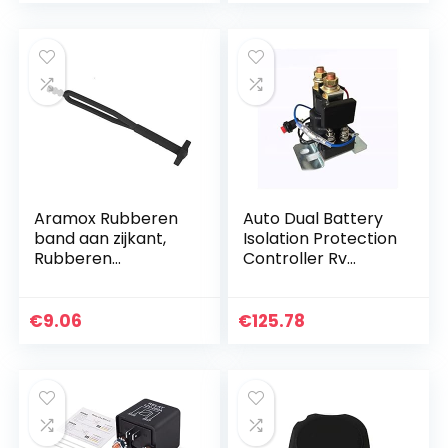
Aramox Rubberen
Auto Dual Battery
band aan zijkant,
Isolation Protection
Rubberen
Controller Rv
accuband
Retrofit Dual
zijstandaard
Battery Smart
Accessoire voor
Isolator 12V 24V
€
9.06
€
125.78
motorfietsmontag
Voor auto
e Geschikt voor 14-
19…