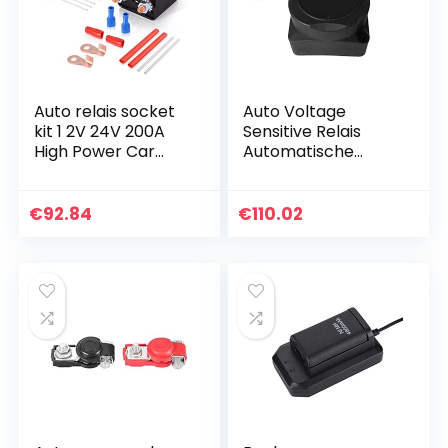
Auto relais socket
Auto Voltage
kit 1 2V 24V 200A
Sensitive Relais
High Power Car
Automatische
Starter AAN UIT
Opladen Relais
Relais Terminals
140A Dual Battery
Heavy Duty Auto
Isolator (VSR) Voor
€
92.84
€
110.02
Truck Motor…
auto