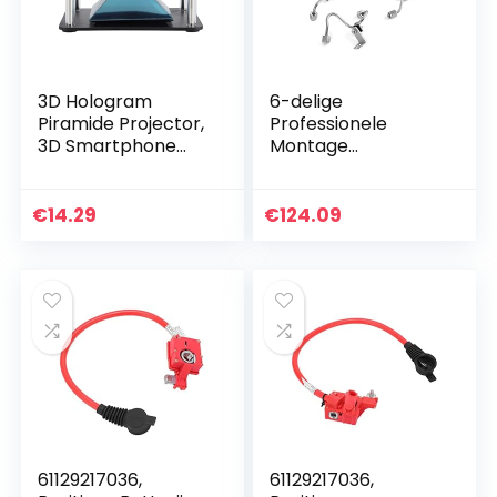
3D Hologram
6-delige
Piramide Projector,
Professionele
3D Smartphone
Montage
Hologram Piramide
Brandstofinjectielei
Smartphone
ding Set voor
Hologram Telefoon
Vervangende
€
14.29
€
124.09
Slimme Hologram
Onderdelen voor
Projector…
5.9L 2003-2009
61129217036,
61129217036,