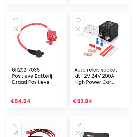
volledig
Controller Voor
geïsoleerde
auto
spanningsregelaar
…
61129217036,
Auto relais socket
Positieve Batterij
kit 1 2V 24V 200A
Draad Positieve
High Power Car
Batterij Kabel 2Pin
Starter AAN UIT
Connector
Relais Terminals
Vervanging voor
Heavy Duty Auto
€
54.54
€
92.84
528i 535i 550i 640i
Truck Motor…
F07…