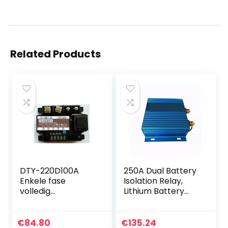
Related Products
DTY-220D100A
250A Dual Battery
Enkele fase
Isolation Relay,
volledig
Lithium Battery
geïsoleerde
Universal Isolator,
spanningsregulere
Dual Battery
nde module 100A
Isolation
€
84.80
€
135.24